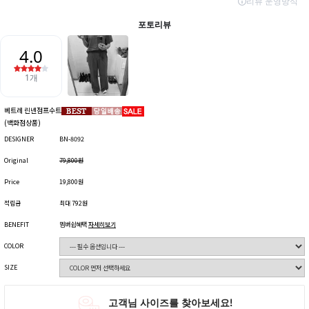
베트레 린넨점프수트
(백화점상품)
DESIGNER
BN-8092
Original
79,800원
Price
19,800원
적립금
최대 792원
BENEFIT
멤버쉽혜택
자세히보기
COLOR
SIZE