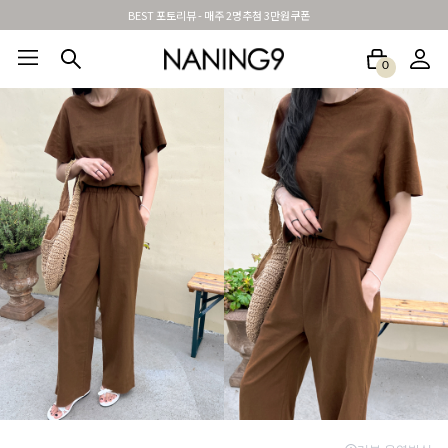
신규가입시 무료배송 + 2천원할인쿠폰
0
BEST100🤍
NEW5%
베스트재진행
썸머여행룩
아울렛
하객&모임룩