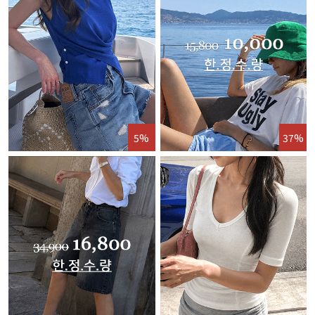
5%
37%