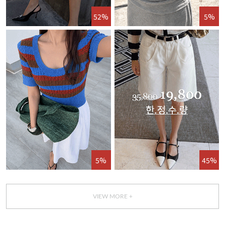
52%
5%
5%
45%
VIEW MORE +