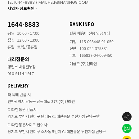
TEL 1644-8883 / MAIL HELP@NANING9.COM
사업자 정보확인
1644-8883
BANK INFO
평일
10:00 - 17:00
반품 배송비 전용 입금계좌
점심
12:00 - 13:00
기업
115-098448-01-050
휴일
토/일/공휴일
신한
100-024-375331
국민
165837-04-009450
대리점문의
예금주 (주)엔라인
영업부 박성일부장
010-9114-1917
DELIVERY
타 택배 반품 시:
인천광역시 남동구 남동대로 378 (주)엔라인
CJ대한통운 반품시:
경기도 부천시 원미구 원미동 CJ대한통운 부천지점 난닝구앞
CJ대한통운사이트 접수시:
경기도 부천시 원미구 소사동 5번지 CJ대한통운 부천지점 난닝구