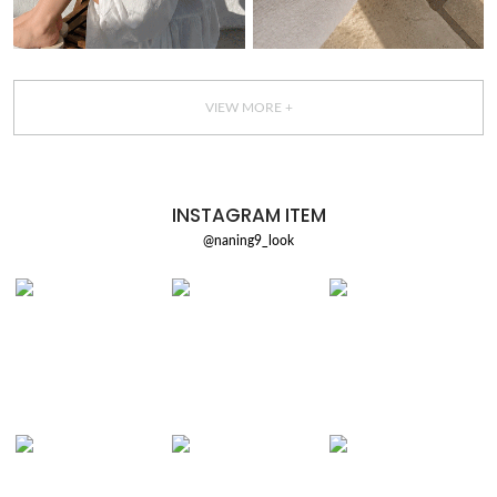
VIEW MORE +
INSTAGRAM ITEM
@naning9_look