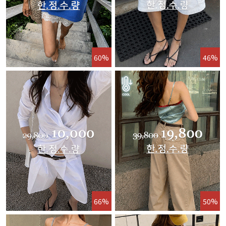
60%
46%
66%
50%