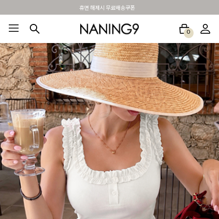
BEST 포토리뷰 - 매주 2명추첨 3만원쿠폰
0
BEST100🤍
NEW5%
베스트재진행
썸머여행룩
아울렛
하객&모임룩