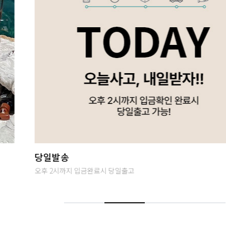
하객&모임룩
특별한날을 위한 스페셜룩