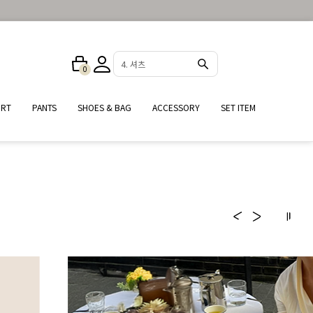
1. 나시
0
IRT
PANTS
SHOES & BAG
ACCESSORY
SET ITEM