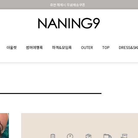
BEST 포토리뷰 - 매주 2명추첨 3만원쿠폰
25%
아울렛
썸머여행룩
하객&모임룩
OUTER
TOP
DRESS&SK
여름철 필수 데일리 셔츠
#자외선차단 #냉방병예방