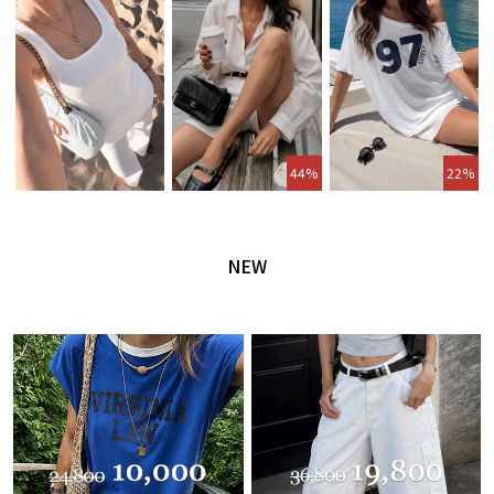
44%
22%
NEW