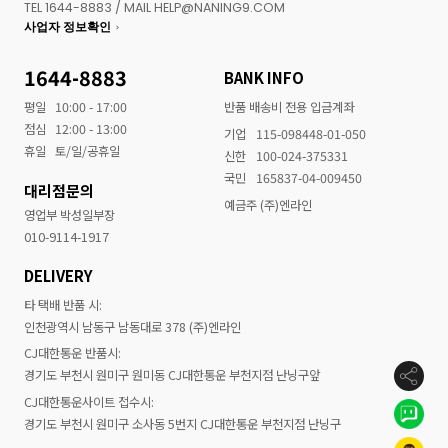
TEL 1644-8883 / MAIL HELP@NANING9.COM
사업자 정보확인
1644-8883
BANK INFO
평일
10:00 - 17:00
반품 배송비 전용 입금계좌
점심
12:00 - 13:00
기업
115-098448-01-050
휴일
토/일/공휴일
신한
100-024-375331
국민
165837-04-009450
대리점문의
예금주 (주)엔라인
영업부 박성일부장
010-9114-1917
DELIVERY
타 택배 반품 시:
인천광역시 남동구 남동대로 378 (주)엔라인
CJ대한통운 반품시:
경기도 부천시 원미구 원미동 CJ대한통운 부천지점 난닝구앞
CJ대한통운사이트 접수시:
경기도 부천시 원미구 소사동 5번지 CJ대한통운 부천지점 난닝구