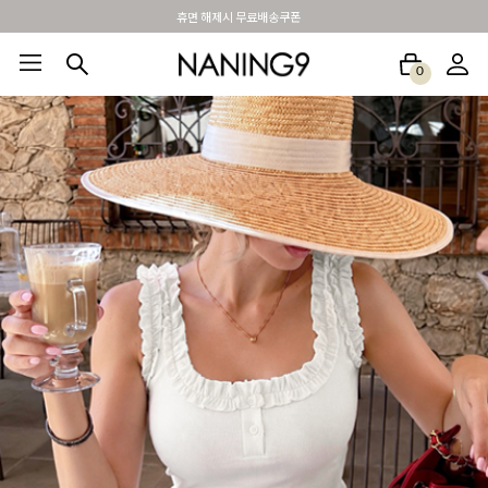
BEST 포토리뷰 - 매주 2명추첨 3만원쿠폰
0
BEST100🤍
NEW5%
베스트재진행
썸머여행룩
아울렛
하객&모임룩