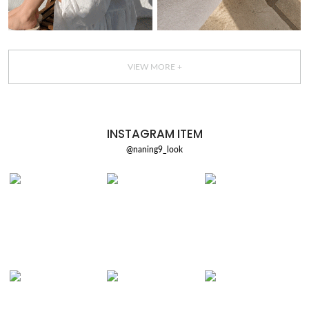
VIEW MORE +
INSTAGRAM ITEM
@naning9_look