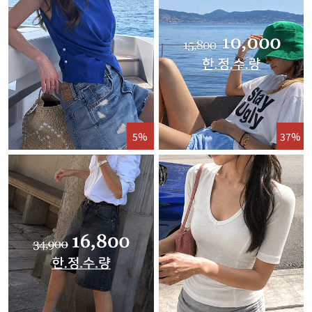
5%
37%