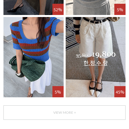
52%
5%
5%
45%
VIEW MORE +