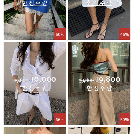
60%
46%
66%
50%