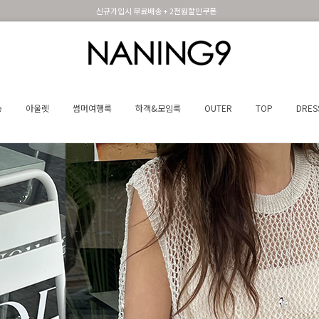
휴면 해제시 무료배송쿠폰
송
아울렛
썸머여행룩
하객&모임룩
OUTER
TOP
DRES