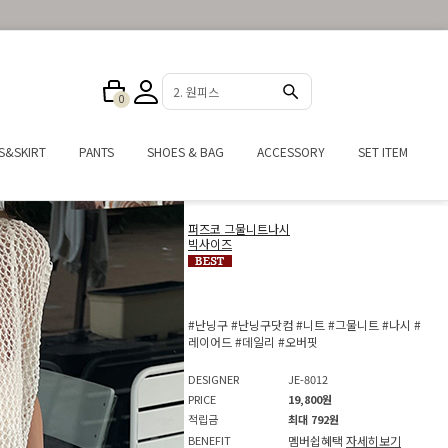
3. 반바지
0
S&SKIRT
PANTS
SHOES & BAG
ACCESSORY
SET ITEM
퍼즈코 그물니트나시
빅사이즈
#난닝구
#난닝구닷컴
#니트
#그물니트
#나시
#
레이어드
#데일리
#오버핏
DESIGNER
JE-8012
PRICE
19,800원
적립금
최대 792원
BENEFIT
멤버쉽혜택
자세히보기