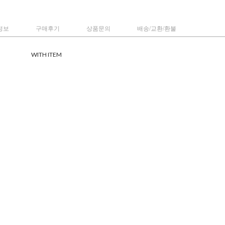
정보
구매후기
상품문의
배송/교환/환불
WITH ITEM