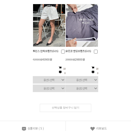
투인스 핀턱숏팬츠(G05)
유민코 밴딩숏팬츠(G05)
43900원
43900원
29800원
29800원
18
18
0
0
선택상품 장바구니 담기
상품리뷰
(
5
)
리뷰보드