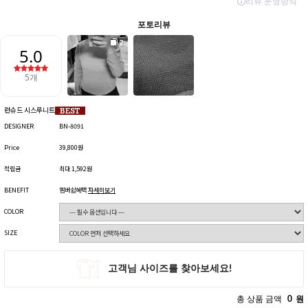
런슈드 시스루니트
DESIGNER
BN-8091
Price
39,800원
적립금
최대 1,592원
BENEFIT
멤버쉽혜택
자세히보기
COLOR
SIZE
총 상품 금액
0
원