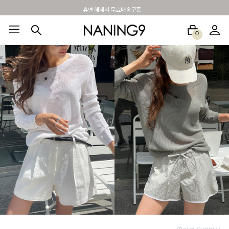
휴면 해제시 무료배송쿠폰
0
BEST100🤍
NEW5%
베스트재진행
썸머여행룩
아울렛
하객&모임룩