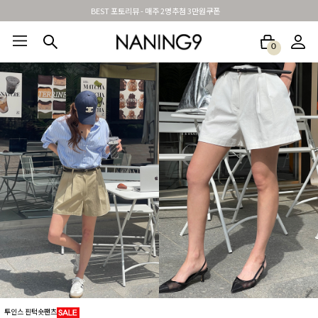
신규가입시 무료배송 + 2천원할인쿠폰
0
BEST100🤍
NEW5%
베스트재진행
썸머여행룩
아울렛
하객&모임룩
투인스 핀턱숏팬츠