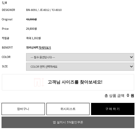
S,M
DESIGNER
BN-8091 / JE-8012 / YJ-8010
Original
43,900원
Price
29,800원
적립금
최대 1,192원
BENEFIT
멤버쉽혜택
자세히보기
COLOR
SIZE
총 상품 금액
0
원
장바구니
위시리스트
구매하기
앱 설치시 5%할인쿠폰