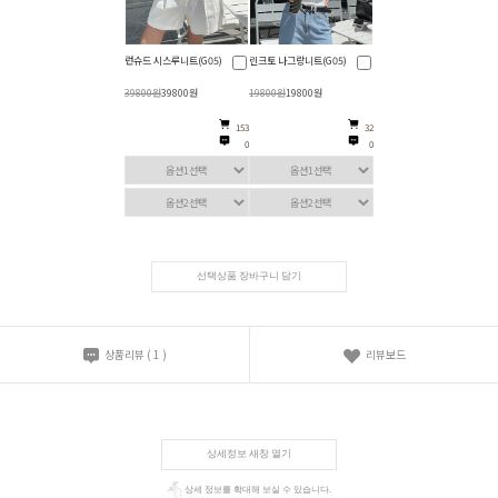
런슈드 시스루니트(G05)
린크토 나그랑니트(G05)
39800원
39800원
19800원
19800원
153
32
0
0
선택상품 장바구니 담기
상품리뷰
(
1
)
리뷰보드
상세정보 새창 열기
상세 정보를 확대해 보실 수 있습니다.