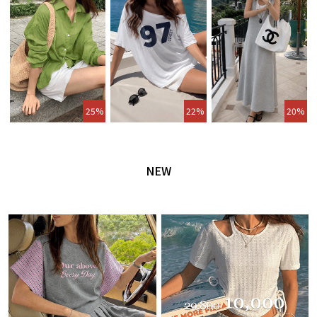
25%
22%
20%
NEW