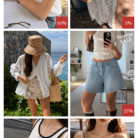
60%
5%
25%