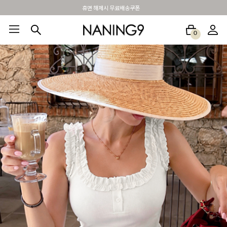
BEST 포토리뷰 - 매주 2명추첨 3만원쿠폰
0
BEST100🤍
NEW5%
베스트재진행
썸머여행룩
아울렛
하객&모임룩