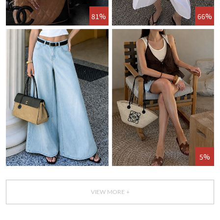
81%
66%
5%
VIEW MORE +