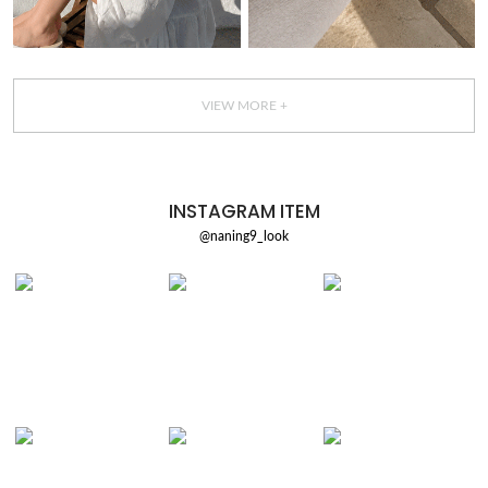
VIEW MORE +
INSTAGRAM ITEM
@naning9_look