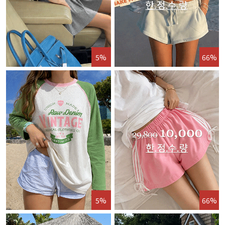
5%
66%
5%
66%