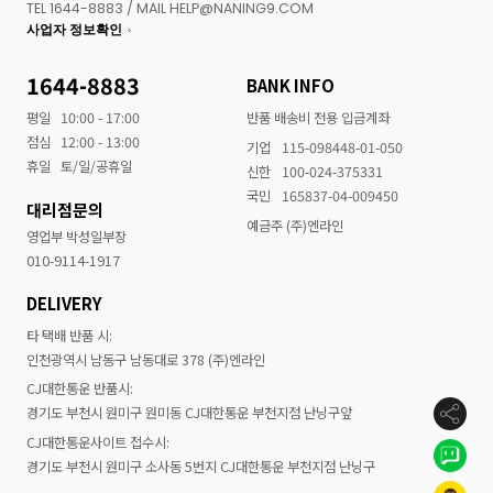
TEL 1644-8883 / MAIL HELP@NANING9.COM
사업자 정보확인
1644-8883
BANK INFO
평일
10:00 - 17:00
반품 배송비 전용 입금계좌
점심
12:00 - 13:00
기업
115-098448-01-050
휴일
토/일/공휴일
신한
100-024-375331
국민
165837-04-009450
대리점문의
예금주 (주)엔라인
영업부 박성일부장
010-9114-1917
DELIVERY
타 택배 반품 시:
인천광역시 남동구 남동대로 378 (주)엔라인
CJ대한통운 반품시:
경기도 부천시 원미구 원미동 CJ대한통운 부천지점 난닝구앞
CJ대한통운사이트 접수시:
경기도 부천시 원미구 소사동 5번지 CJ대한통운 부천지점 난닝구