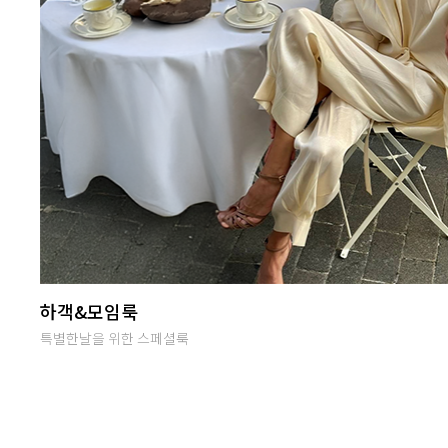
난닝구 라이브방송
단골맺고 득템하세요