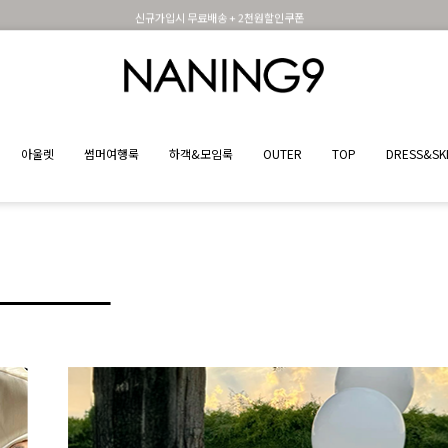
신규가입시 무료배송 + 2천원할인쿠폰
아울렛
썸머여행룩
하객&모임룩
OUTER
TOP
DRESS&SK