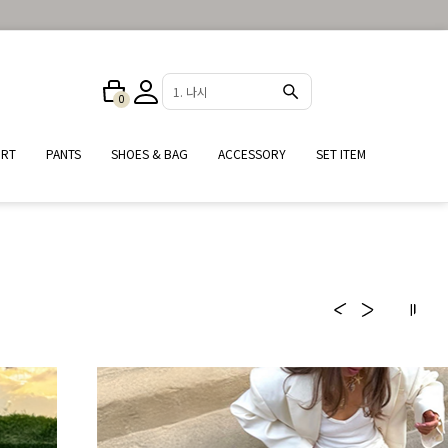
2. 원피스
0
IRT
PANTS
SHOES & BAG
ACCESSORY
SET ITEM