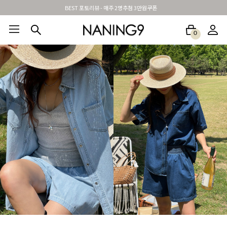
신규가입시 무료배송 + 2천원할인쿠폰
0
BEST100🤍
NEW5%
베스트재진행
썸머여행룩
아울렛
하객&모임룩