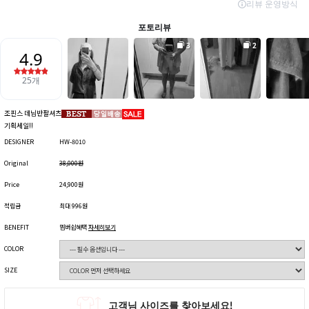
조핀스 데님반팔셔츠
기획세일!!
DESIGNER
HW-8010
Original
38,000원
Price
24,900원
적립금
최대 996원
BENEFIT
멤버쉽혜택
자세히보기
COLOR
SIZE