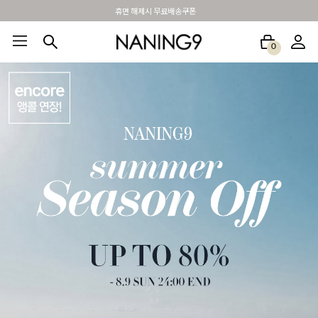
BEST 포토리뷰 - 매주 2명추첨 3만원쿠폰
0
BEST100🤍
NEW5%
베스트재진행
썸머여행룩
아울렛
하객&모임룩