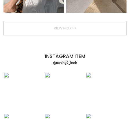
VIEW MORE +
INSTAGRAM ITEM
@naning9_look