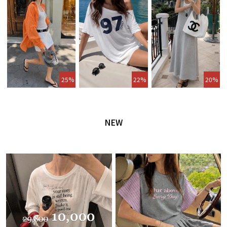
25%
22%
20%
NEW