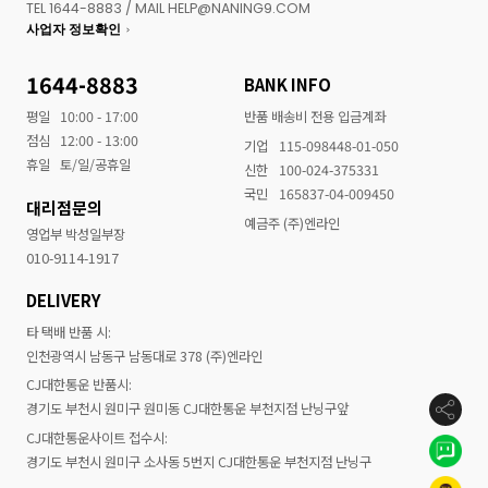
TEL 1644-8883 / MAIL HELP@NANING9.COM
사업자 정보확인
1644-8883
BANK INFO
평일
10:00 - 17:00
반품 배송비 전용 입금계좌
점심
12:00 - 13:00
기업
115-098448-01-050
휴일
토/일/공휴일
신한
100-024-375331
국민
165837-04-009450
대리점문의
예금주 (주)엔라인
영업부 박성일부장
010-9114-1917
DELIVERY
타 택배 반품 시:
인천광역시 남동구 남동대로 378 (주)엔라인
CJ대한통운 반품시:
경기도 부천시 원미구 원미동 CJ대한통운 부천지점 난닝구앞
CJ대한통운사이트 접수시:
경기도 부천시 원미구 소사동 5번지 CJ대한통운 부천지점 난닝구