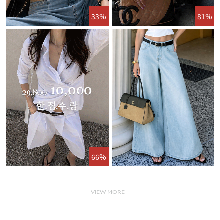
33%
81%
66%
VIEW MORE +