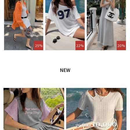
25%
22%
20%
NEW