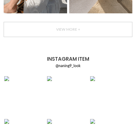
VIEW MORE +
INSTAGRAM ITEM
@naning9_look