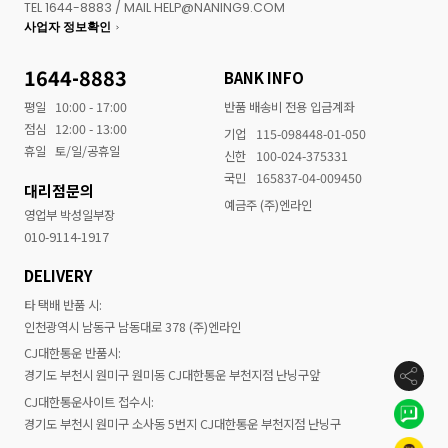
TEL 1644-8883 / MAIL HELP@NANING9.COM
사업자 정보확인
1644-8883
BANK INFO
평일
10:00 - 17:00
반품 배송비 전용 입금계좌
점심
12:00 - 13:00
기업
115-098448-01-050
휴일
토/일/공휴일
신한
100-024-375331
국민
165837-04-009450
대리점문의
예금주 (주)엔라인
영업부 박성일부장
010-9114-1917
DELIVERY
타 택배 반품 시:
인천광역시 남동구 남동대로 378 (주)엔라인
CJ대한통운 반품시:
경기도 부천시 원미구 원미동 CJ대한통운 부천지점 난닝구앞
CJ대한통운사이트 접수시:
경기도 부천시 원미구 소사동 5번지 CJ대한통운 부천지점 난닝구