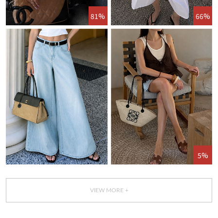
81%
66%
5%
VIEW MORE +