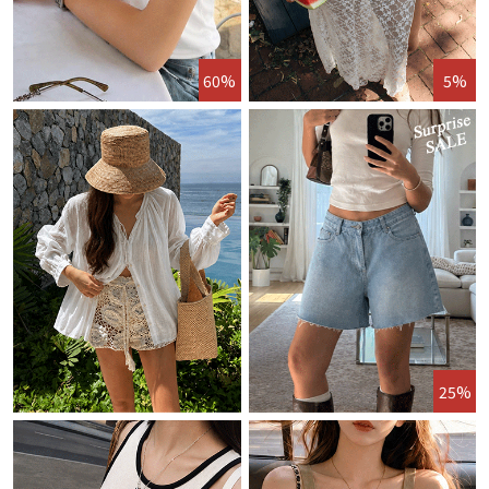
60%
5%
25%