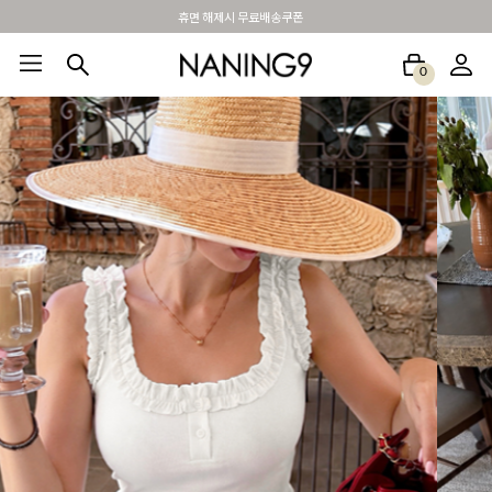
BEST 포토리뷰 - 매주 2명추첨 3만원쿠폰
0
BEST100🤍
NEW5%
베스트재진행
썸머여행룩
아울렛
하객&모임룩