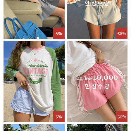
5%
66%
5%
66%