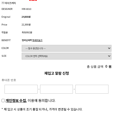
77사이즈까지
DESIGNER
HW-8010
Original
24,800원
Price
22,300원
적립금
최대 892원
BENEFIT
멤버쉽혜택
자세히보기
COLOR
SIZE
총 상품 금액
0
원
재입고 알람 신청
휴대폰 번호
-
-
개인정보 수집
, 이용에 동의합니다.
* 재 입고 시 상품이 조기 품절 되거나, 가격이 변경될 수 있습니다.