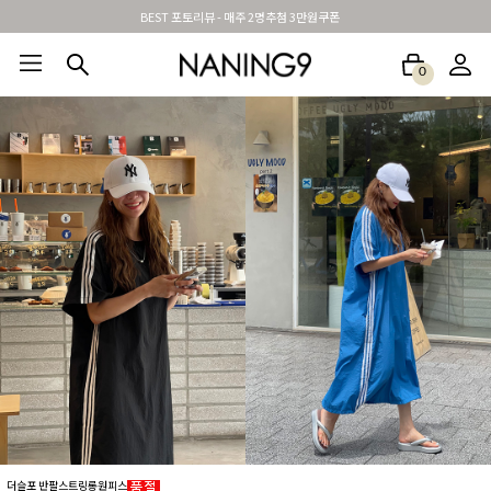
신규가입시 무료배송 + 2천원할인쿠폰
0
BEST100🤍
NEW5%
베스트재진행
썸머여행룩
아울렛
하객&모임룩
더슬포 반팔스트링롱원피스