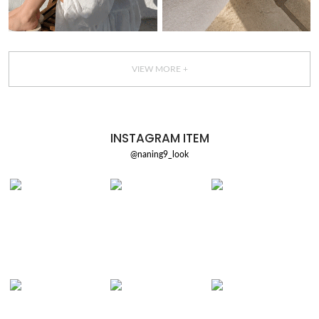
VIEW MORE +
INSTAGRAM ITEM
@naning9_look