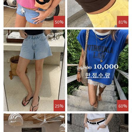
50%
81%
25%
60%