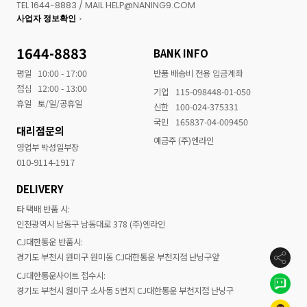
TEL 1644-8883 / MAIL HELP@NANING9.COM
사업자 정보확인
1644-8883
BANK INFO
평일
10:00 - 17:00
반품 배송비 전용 입금계좌
점심
12:00 - 13:00
기업
115-098448-01-050
휴일
토/일/공휴일
신한
100-024-375331
국민
165837-04-009450
대리점문의
예금주 (주)엔라인
영업부 박성일부장
010-9114-1917
DELIVERY
타 택배 반품 시:
인천광역시 남동구 남동대로 378 (주)엔라인
CJ대한통운 반품시:
경기도 부천시 원미구 원미동 CJ대한통운 부천지점 난닝구앞
CJ대한통운사이트 접수시:
경기도 부천시 원미구 소사동 5번지 CJ대한통운 부천지점 난닝구