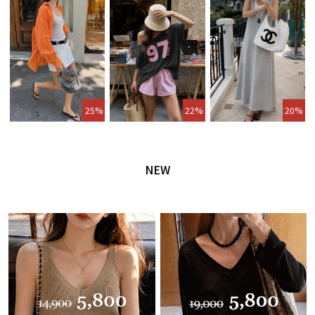
25%
22%
20%
NEW