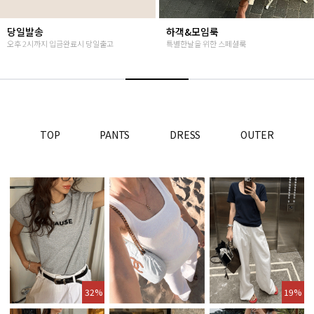
하객&모임룩
Summer vibes
특별한날을 위한 스페셜룩
난닝구의 뉴시즌 감성룩
TOP
PANTS
DRESS
OUTER
32%
19%