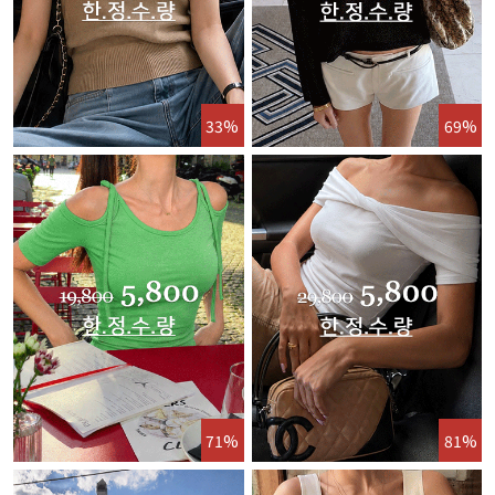
33%
69%
71%
81%