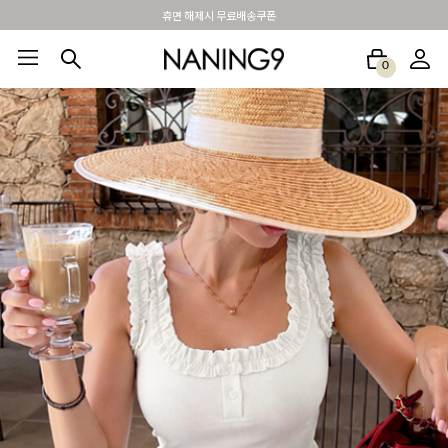
휴면 해제시 무료배송쿠폰
0
BEST100🤍
NEW5%
베스트재진행
썸머여행룩
아울렛
하객&모임룩