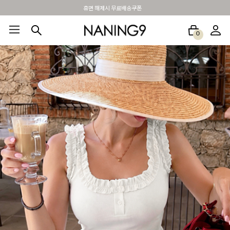
BEST 포토리뷰 - 매주 2명추첨 3만원쿠폰
0
BEST100🤍
NEW5%
베스트재진행
썸머여행룩
아울렛
하객&모임룩