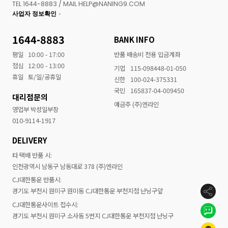
TEL 1644-8883 / MAIL HELP@NANING9.COM
사업자 정보확인
1644-8883
BANK INFO
평일
10:00 - 17:00
반품 배송비 전용 입금계좌
점심
12:00 - 13:00
기업
115-098448-01-050
휴일
토/일/공휴일
신한
100-024-375331
국민
165837-04-009450
대리점문의
예금주 (주)엔라인
영업부 박성일부장
010-9114-1917
DELIVERY
타 택배 반품 시:
인천광역시 남동구 남동대로 378 (주)엔라인
CJ대한통운 반품시:
경기도 부천시 원미구 원미동 CJ대한통운 부천지점 난닝구앞
CJ대한통운사이트 접수시:
경기도 부천시 원미구 소사동 5번지 CJ대한통운 부천지점 난닝구