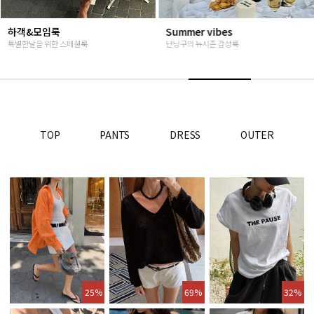
하객&모임룩
Summer vibes
특별한날을 위한 스페셜룩
난닝구의 뉴시즌 감성룩
TOP
PANTS
DRESS
OUTER
25%
69%
32%