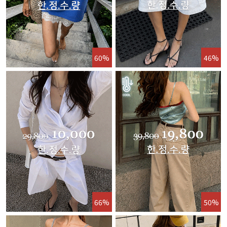
60%
46%
66%
50%