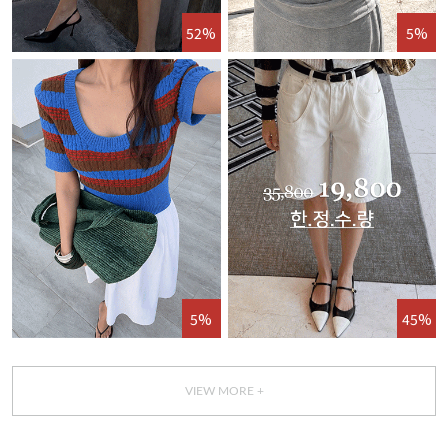
52%
5%
5%
45%
VIEW MORE +