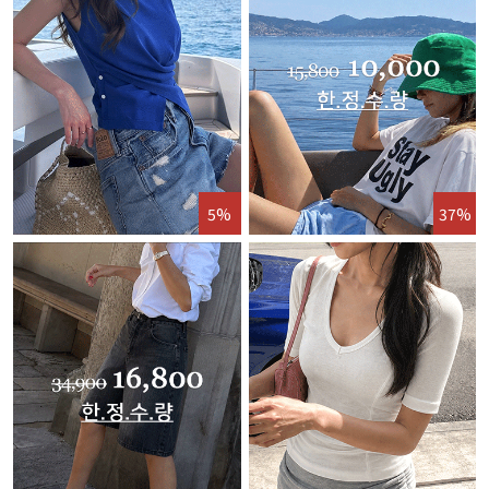
5%
37%