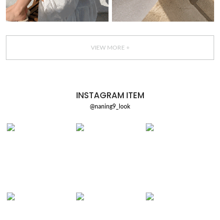
VIEW MORE +
INSTAGRAM ITEM
@naning9_look