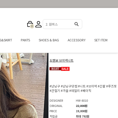
3. 반바지
0
S&SKIRT
PANTS
SHOES & BAG
ACCESSORY
SET ITEM
도멘보 브이넥니트
#난닝구
#난닝구닷컴
#니트
#브이넥
#긴팔
#루즈핏
#간절기
#가을
#데일리
#베이직
DESIGNER
HW-8010
ORIGINAL
22,800원
PRICE
19,800원
적립금
최대 792원