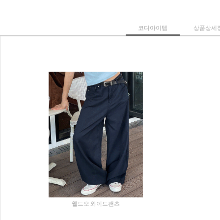
코디아이템
상품상세
웰드오 와이드팬츠