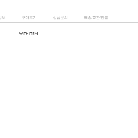
정보
구매후기
상품문의
배송/교환/환불
WITH ITEM