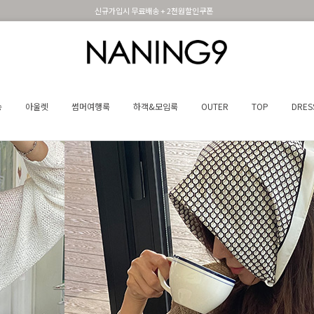
휴면 해제시 무료배송쿠폰
송
아울렛
썸머여행룩
하객&모임룩
OUTER
TOP
DRES