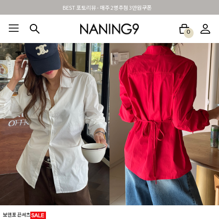
신규가입시 무료배송 + 2천원할인쿠폰
0
BEST100🤍
NEW5%
베스트재진행
썸머여행룩
아울렛
하객&모임룩
보덴포 끈셔츠