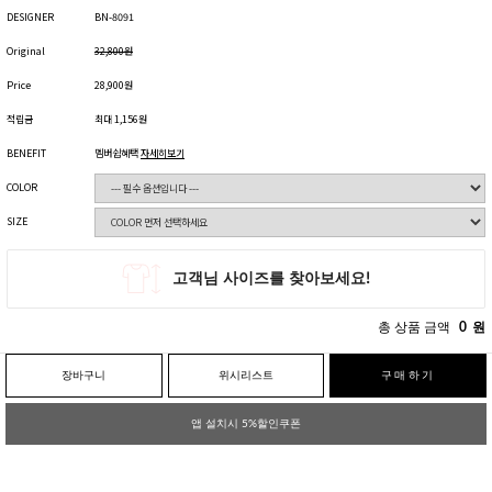
DESIGNER
BN-8091
Original
32,800원
Price
28,900원
적립금
최대 1,156원
BENEFIT
멤버쉽혜택
자세히보기
COLOR
SIZE
총 상품 금액
0
원
장바구니
위시리스트
구매하기
앱 설치시 5%할인쿠폰