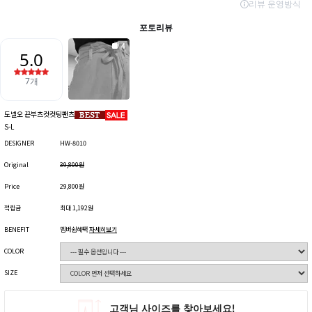
도넬오 끈부츠컷컷팅팬츠
S-L
DESIGNER
HW-8010
Original
39,800원
Price
29,800원
적립금
최대 1,192원
BENEFIT
멤버쉽혜택
자세히보기
COLOR
SIZE