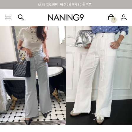
신규가입시 무료배송 + 2천원할인쿠폰
0
BEST100🤍
NEW5%
베스트재진행
썸머여행룩
아울렛
하객&모임룩