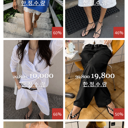
60%
46%
66%
50%