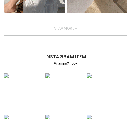
VIEW MORE +
INSTAGRAM ITEM
@naning9_look