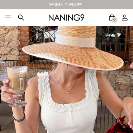
BEST 포토리뷰 - 매주 2명추첨 3만원쿠폰
0
BEST100🤍
NEW5%
베스트재진행
썸머여행룩
아울렛
하객&모임룩