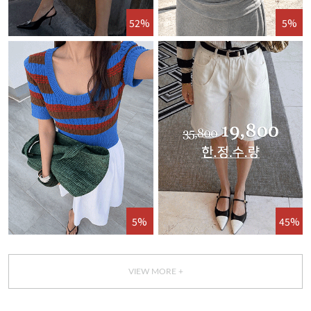
52%
5%
5%
45%
VIEW MORE +