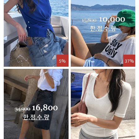
5%
37%