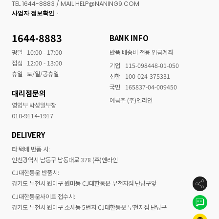
TEL 1644-8883 / MAIL HELP@NANING9.COM
사업자 정보확인
1644-8883
BANK INFO
평일
10:00 - 17:00
반품 배송비 전용 입금계좌
점심
12:00 - 13:00
기업
115-098448-01-050
휴일
토/일/공휴일
신한
100-024-375331
국민
165837-04-009450
대리점문의
예금주 (주)엔라인
영업부 박성일부장
010-9114-1917
DELIVERY
타 택배 반품 시:
인천광역시 남동구 남동대로 378 (주)엔라인
CJ대한통운 반품시:
경기도 부천시 원미구 원미동 CJ대한통운 부천지점 난닝구앞
CJ대한통운사이트 접수시:
경기도 부천시 원미구 소사동 5번지 CJ대한통운 부천지점 난닝구