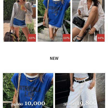
69%
60%
44%
NEW