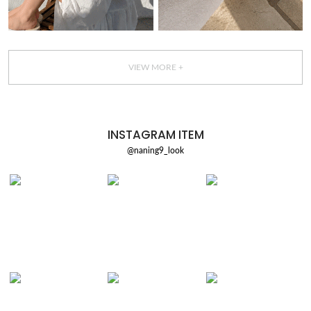
VIEW MORE +
INSTAGRAM ITEM
@naning9_look