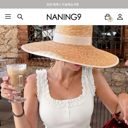
BEST 포토리뷰 - 매주 2명추첨 3만원쿠폰
0
BEST100🤍
NEW5%
베스트재진행
썸머여행룩
아울렛
하객&모임룩