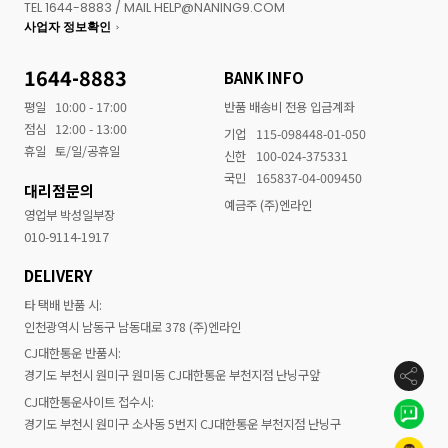
TEL 1644-8883 / MAIL HELP@NANING9.COM
사업자 정보확인
1644-8883
BANK INFO
평일
10:00 - 17:00
반품 배송비 전용 입금계좌
점심
12:00 - 13:00
기업
115-098448-01-050
휴일
토/일/공휴일
신한
100-024-375331
국민
165837-04-009450
대리점문의
예금주 (주)엔라인
영업부 박성일부장
010-9114-1917
DELIVERY
타 택배 반품 시:
인천광역시 남동구 남동대로 378 (주)엔라인
CJ대한통운 반품시:
경기도 부천시 원미구 원미동 CJ대한통운 부천지점 난닝구앞
CJ대한통운사이트 접수시:
경기도 부천시 원미구 소사동 5번지 CJ대한통운 부천지점 난닝구