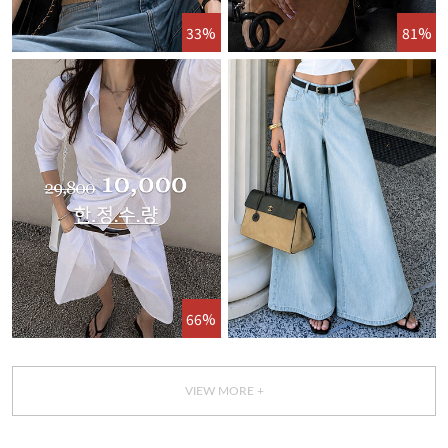
33%
81%
66%
VIEW MORE +