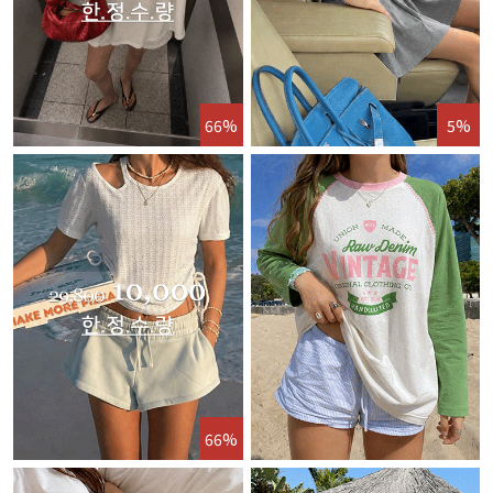
66%
5%
66%