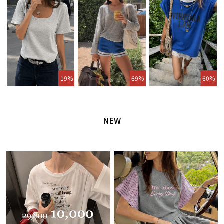
19%
69%
60%
NEW