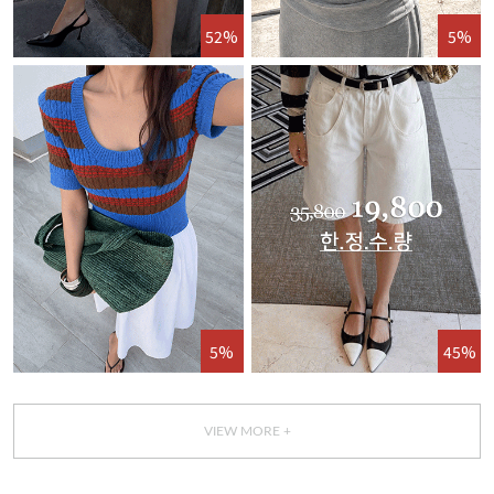
52%
5%
5%
45%
VIEW MORE +