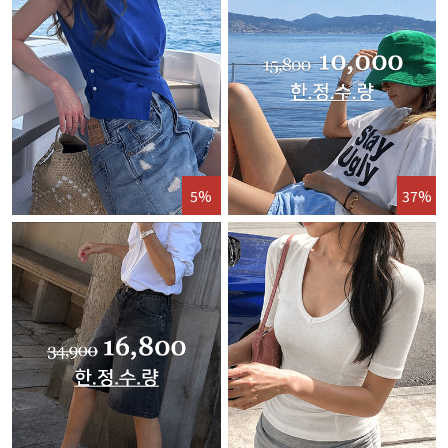
5%
37%