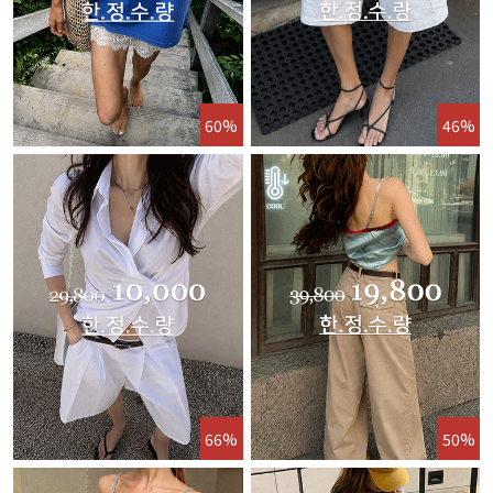
60%
46%
66%
50%