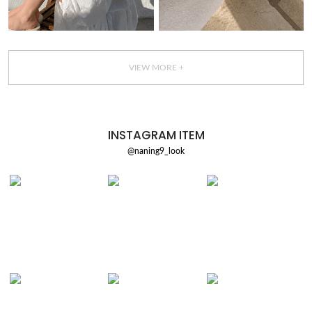
VIEW MORE +
INSTAGRAM ITEM
@naning9_look