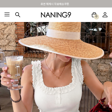
BEST 포토리뷰 - 매주 2명추첨 3만원쿠폰
0
BEST100🤍
NEW5%
베스트재진행
썸머여행룩
아울렛
하객&모임룩