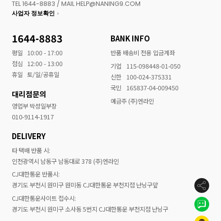
TEL 1644-8883 / MAIL HELP@NANING9.COM
사업자 정보확인
1644-8883
BANK INFO
평일
10:00 - 17:00
반품 배송비 전용 입금계좌
점심
12:00 - 13:00
기업
115-098448-01-050
휴일
토/일/공휴일
신한
100-024-375331
국민
165837-04-009450
대리점문의
예금주 (주)엔라인
영업부 박성일부장
010-9114-1917
DELIVERY
타 택배 반품 시:
인천광역시 남동구 남동대로 378 (주)엔라인
CJ대한통운 반품시:
경기도 부천시 원미구 원미동 CJ대한통운 부천지점 난닝구앞
CJ대한통운사이트 접수시:
경기도 부천시 원미구 소사동 5번지 CJ대한통운 부천지점 난닝구