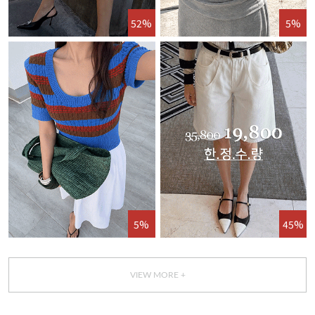
52%
5%
5%
45%
VIEW MORE +