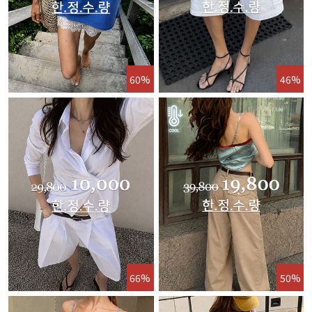
60%
46%
66%
50%