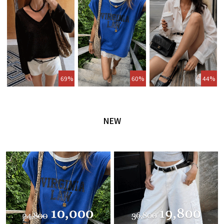
69%
60%
44%
NEW