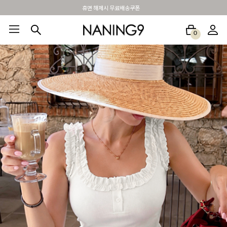
BEST 포토리뷰 - 매주 2명추첨 3만원쿠폰
0
BEST100🤍
NEW5%
베스트재진행
썸머여행룩
아울렛
하객&모임룩