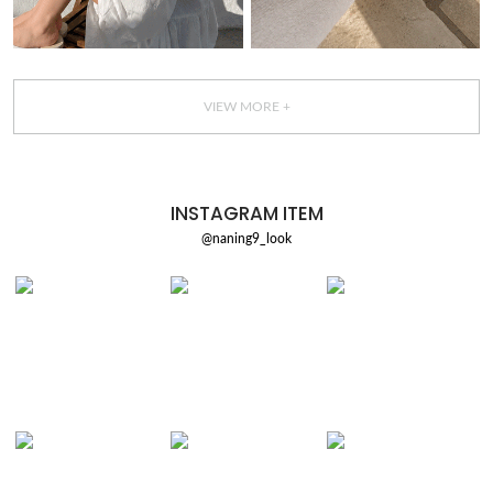
VIEW MORE +
INSTAGRAM ITEM
@naning9_look