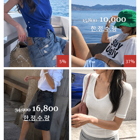
5%
37%