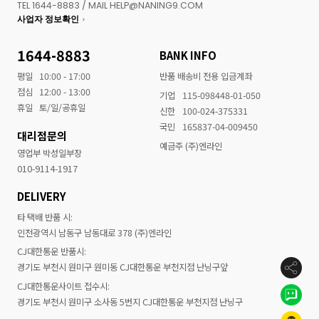
TEL 1644-8883 / MAIL HELP@NANING9.COM
사업자 정보확인
1644-8883
BANK INFO
평일
10:00 - 17:00
반품 배송비 전용 입금계좌
점심
12:00 - 13:00
기업
115-098448-01-050
휴일
토/일/공휴일
신한
100-024-375331
국민
165837-04-009450
대리점문의
예금주 (주)엔라인
영업부 박성일부장
010-9114-1917
DELIVERY
타 택배 반품 시:
인천광역시 남동구 남동대로 378 (주)엔라인
CJ대한통운 반품시:
경기도 부천시 원미구 원미동 CJ대한통운 부천지점 난닝구앞
CJ대한통운사이트 접수시:
경기도 부천시 원미구 소사동 5번지 CJ대한통운 부천지점 난닝구