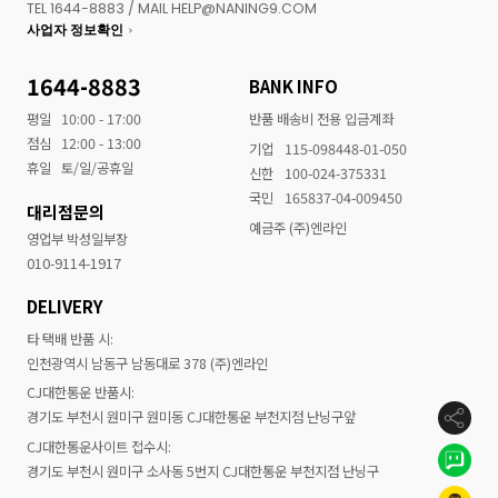
TEL 1644-8883 / MAIL HELP@NANING9.COM
사업자 정보확인
1644-8883
BANK INFO
평일
10:00 - 17:00
반품 배송비 전용 입금계좌
점심
12:00 - 13:00
기업
115-098448-01-050
휴일
토/일/공휴일
신한
100-024-375331
국민
165837-04-009450
대리점문의
예금주 (주)엔라인
영업부 박성일부장
010-9114-1917
DELIVERY
타 택배 반품 시:
인천광역시 남동구 남동대로 378 (주)엔라인
CJ대한통운 반품시:
경기도 부천시 원미구 원미동 CJ대한통운 부천지점 난닝구앞
CJ대한통운사이트 접수시:
경기도 부천시 원미구 소사동 5번지 CJ대한통운 부천지점 난닝구