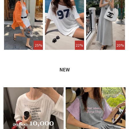
25%
22%
20%
NEW