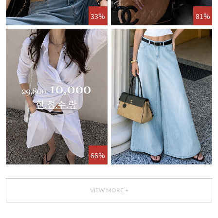
33%
81%
66%
VIEW MORE +