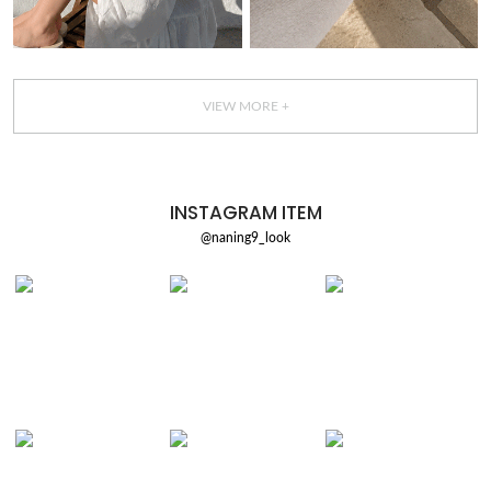
VIEW MORE +
INSTAGRAM ITEM
@naning9_look