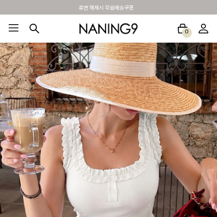
BEST 포토리뷰 - 매주 2명추첨 3만원쿠폰
0
BEST100🤍
NEW5%
베스트재진행
썸머여행룩
아울렛
하객&모임룩