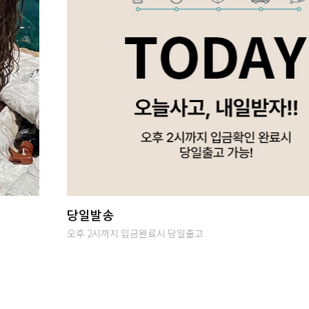
하객&모임룩
특별한날을 위한 스페셜룩