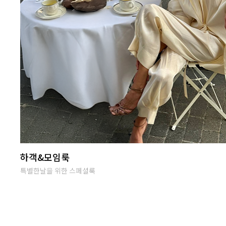
난닝구 라이브방송
단골맺고 득템하세요