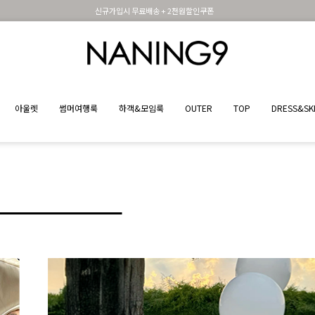
휴면 해제시 무료배송쿠폰
아울렛
썸머여행룩
하객&모임룩
OUTER
TOP
DRESS&SK