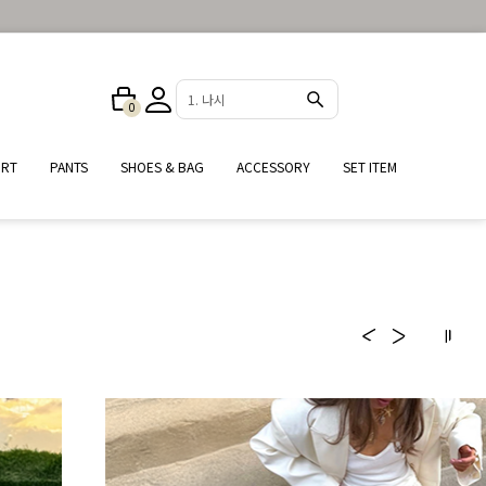
2. 원피스
0
25%
IRT
PANTS
SHOES & BAG
ACCESSORY
SET ITEM
여름철 필수 데일리 셔츠
#자외선차단 #냉방병예방