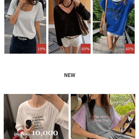
19%
69%
60%
NEW