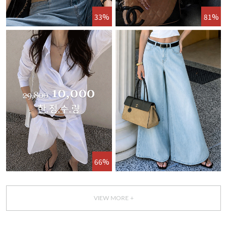
33%
81%
66%
VIEW MORE +