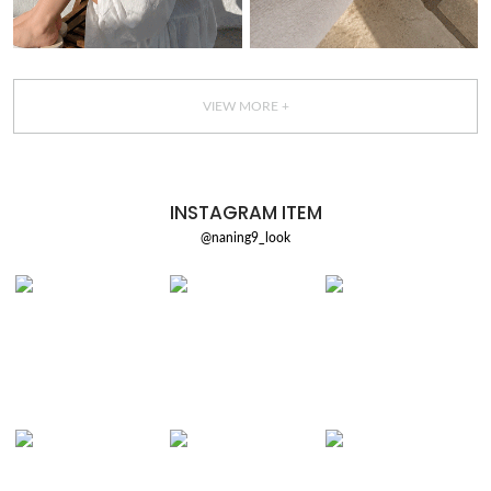
VIEW MORE +
INSTAGRAM ITEM
@naning9_look