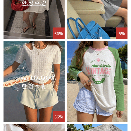
66%
5%
66%