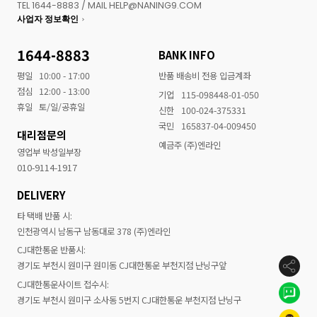
TEL 1644-8883 / MAIL HELP@NANING9.COM
사업자 정보확인
1644-8883
BANK INFO
평일
10:00 - 17:00
반품 배송비 전용 입금계좌
점심
12:00 - 13:00
기업
115-098448-01-050
휴일
토/일/공휴일
신한
100-024-375331
국민
165837-04-009450
대리점문의
예금주 (주)엔라인
영업부 박성일부장
010-9114-1917
DELIVERY
타 택배 반품 시:
인천광역시 남동구 남동대로 378 (주)엔라인
CJ대한통운 반품시:
경기도 부천시 원미구 원미동 CJ대한통운 부천지점 난닝구앞
CJ대한통운사이트 접수시:
경기도 부천시 원미구 소사동 5번지 CJ대한통운 부천지점 난닝구