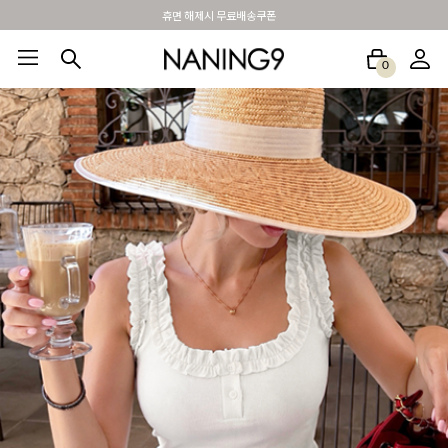
BEST 포토리뷰 - 매주 2명추첨 3만원쿠폰
0
BEST100🤍
NEW5%
베스트재진행
썸머여행룩
아울렛
하객&모임룩