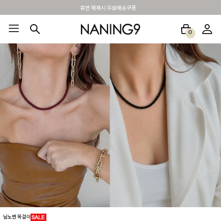
BEST 포토리뷰 - 매주 2명추첨 3만원쿠폰
0
BEST100🤍
NEW5%
베스트재진행
썸머여행룩
아울렛
하객&모임룩
닐노벤 목걸이