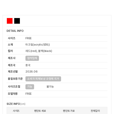
DETAIL INFO
사이즈
FREE
소재
아크릴(acrylic/腈纶)
컬러
레드(red), 블랙(black)
제조사
협력업체
제조국
중국
제조년월
2026.06
품질보증기준
소비자 피해보상 규정에 의거
사이즈조절
불가능
가능
모델착용
FREE
SIZE INFO
(cm)
사이즈
펜던트 세로
펜던트 가로
전체길이