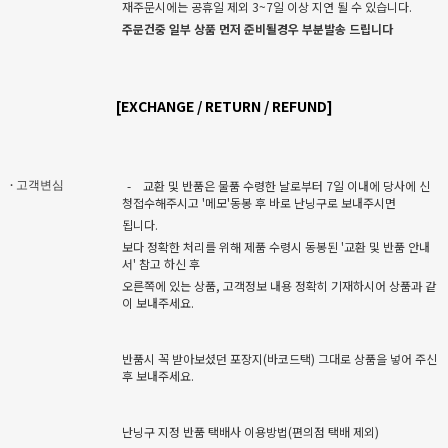
재주문시에는 공휴일 제외 3~7일 이상 지연 될 수 있습니다.
주문건중 일부 상품 먼저 준비될경우 부분발송 드립니다
[EXCHANGE / RETURN / REFUND]
-
교환 및 반품은 물품 수령한 날로부터 7일 이내에 당사에 신
· 고객변심
청접수해주시고 '메모'동봉 후 바로 난닝구로 보내주시면
됩니다.
보다 정확한 처리를 위해 제품 수령시 동봉된 '교환 및 반품 안내
서' 참고 하신 후
오른쪽에 있는 상품, 고객정보 내용 정확히 기재하시어 상품과 같
이 보내주세요.
반품시 꼭 받아보셨던 포장지(바코드택) 그대로 상품을 넣어 주신
후 보내주세요.
난닝구 지정 반품 택배사 이용방법(편의점 택배 제외)