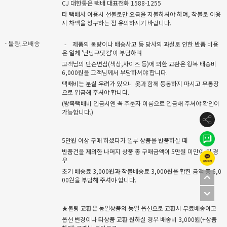
CJ 대한통운 택배 대표전화 1588-1255
타 택배사 이용시 선불로만 요금을 지불하셔야 하며, 착불로 이용
시 차액을 청구하는 점 유의하시기 바랍니다.
-
제품의 불량이나 배송사고 등 당사의 과실로 인한 반품 비용
· 불량,오배송
은 일체 '난닝구닷컴'이 부담하며
고객님의 단순변심(색상,사이즈 등)에 의한 교환은 왕복 배송비
6,000원을 고객님께서 부담하셔야 합니다.
택배비는 분실 우려가 있으니 옷과 함께 동봉하지 마시고 무통장
으로 입금해 주셔야 합니다.
(왕복택배비 입금시엔 꼭 주문자 이름으로 입금해 주셔야 확인이
가능합니다.)
5만원 이상 구매 하셨다가 일부 상품을 반품하실 때
반품건을 제외한 나머지 상품 총 구매금액이 5만원 미만이 될 경
우
초기 배송료 3,000원과 착불배송료 3,000원을 합한 금액 총 6,0
00원을 부담해 주셔야 합니다.
★불량 교환은 동일상품의 동일 옵션으로 교환시 무료배송이고
옵션 변경이나 타상품 교환 원하실 경우 배송비 3,000원(+상품