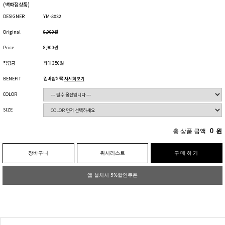
(백화점상품)
DESIGNER
YM-8032
Original
9,900원
Price
8,900원
적립금
최대 356원
BENEFIT
멤버쉽혜택
자세히보기
COLOR
SIZE
총 상품 금액
0
원
장바구니
위시리스트
구매하기
앱 설치시 5%할인쿠폰