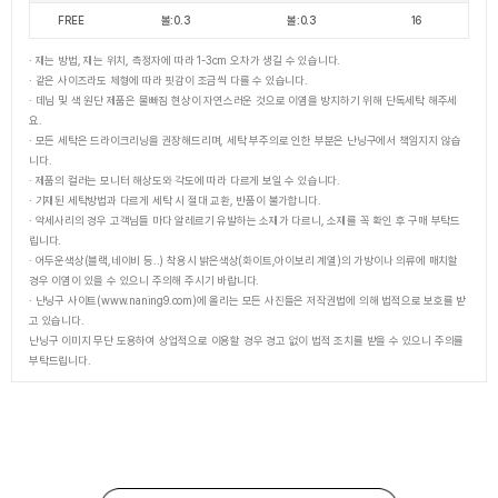
FREE
볼:0.3
볼:0.3
16
· 재는 방법, 재는 위치, 측정자에 따라 1-3cm 오차가 생길 수 있습니다.
· 같은 사이즈라도 체형에 따라 핏감이 조금씩 다를 수 있습니다.
· 데님 및 색 원단 제품은 물빠짐 현상이 자연스러운 것으로 이염을 방지하기 위해 단독세탁 해주세
요.
· 모든 세탁은 드라이크리닝을 권장해드리며, 세탁 부주의로 인한 부분은 난닝구에서 책임지지 않습
니다.
· 제품의 컬러는 모니터 해상도와 각도에 따라 다르게 보일 수 있습니다.
· 기재된 세탁방법과 다르게 세탁 시 절대 교환, 반품이 불가합니다.
· 악세사리의 경우 고객님들 마다 알레르기 유발하는 소재가 다르니, 소재를 꼭 확인 후 구매 부탁드
립니다.
· 어두운색상(블랙,네이비 등..) 착용시 밝은색상(화이트,아이보리 계열)의 가방이나 의류에 매치할
경우 이염이 있을 수 있으니 주의해 주시기 바랍니다.
· 난닝구 사이트(www.naning9.com)에 올리는 모든 사진들은 저작권법에 의해 법적으로 보호를 받
고 있습니다.
난닝구 이미지 무단 도용하여 상업적으로 이용할 경우 경고 없이 법적 조치를 받을 수 있으니 주의를
부탁드립니다.