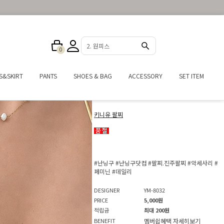
3. 반바지
0
S&SKIRT
PANTS
SHOES & BAG
ACCESSORY
SET ITEM
키니유 팔찌
#난닝구
#난닝구닷컴
#팔찌.진주팔찌
#악세사리
#
페미닌
#데일리
DESIGNER
YM-8032
PRICE
5,000원
적립금
최대 200원
BENEFIT
멤버쉽혜택
자세히보기