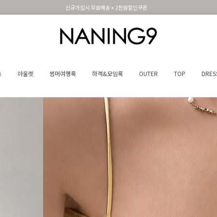
신규가입시 무료배송 + 2천원할인쿠폰
휴면 해제시 무료배송쿠폰
송
아울렛
썸머여행룩
하객&모임룩
OUTER
TOP
DRES