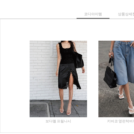
코디아이템
상품상세
보다멜 프릴나시
키바코 옆핀턱버