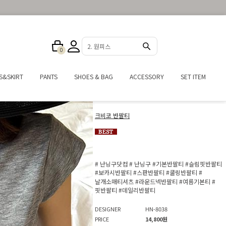
3. 반바지
0
S&SKIRT
PANTS
SHOES & BAG
ACCESSORY
SET ITEM
크비코 반팔티
# 난닝구닷컴
# 난닝구
#기본반팔티
#슬림핏반팔티
#보카시반팔티
#스판반팔티
#쿨링반팔티
#
날개소매티셔츠
#라운드넥반팔티
#여름기본티
#
핏반팔티
#데일리반팔티
DESIGNER
HN-8038
PRICE
14,800원