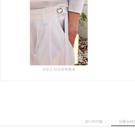
크두스 비조핀턱팬츠
코디아이템
상품상세