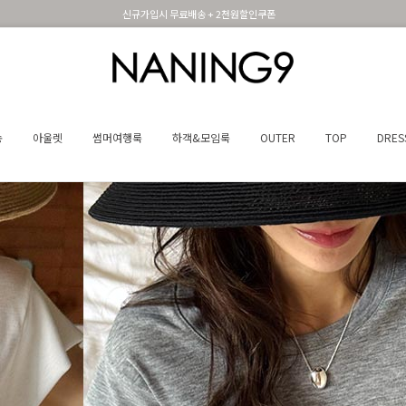
휴면 해제시 무료배송쿠폰
송
아울렛
썸머여행룩
하객&모임룩
OUTER
TOP
DRES