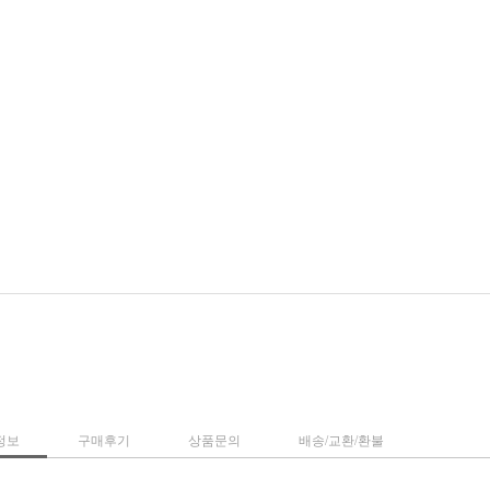
정보
구매후기
상품문의
배송/교환/환불