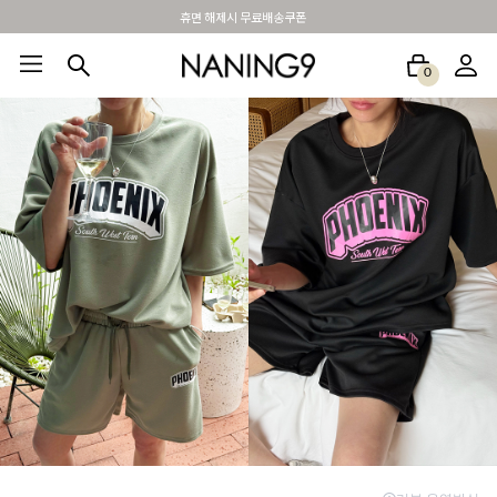
BEST 포토리뷰 - 매주 2명추첨 3만원쿠폰
0
BEST100🤍
NEW5%
베스트재진행
썸머여행룩
아울렛
하객&모임룩