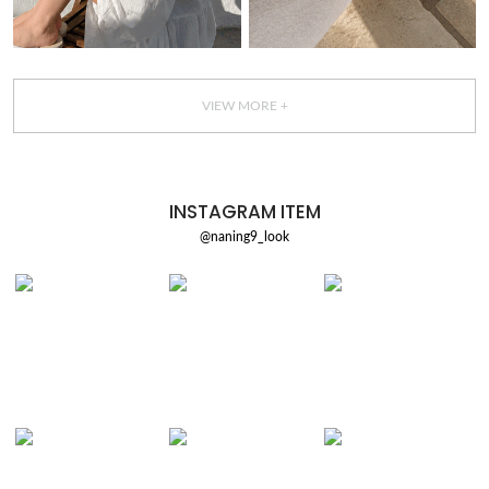
VIEW MORE +
INSTAGRAM ITEM
@naning9_look