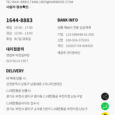
TEL 1644-8883 / MAIL HELP@NANING9.COM
사업자 정보확인
1644-8883
BANK INFO
평일
10:00 - 17:00
반품 배송비 전용 입금계좌
점심
12:00 - 13:00
기업
115-098448-01-050
휴일
토/일/공휴일
신한
100-024-375331
국민
165837-04-009450
대리점문의
예금주 (주)엔라인
영업부 박성일부장
010-9114-1917
DELIVERY
타 택배 반품 시:
인천광역시 남동구 남동대로 378 (주)엔라인
CJ대한통운 반품시:
경기도 부천시 원미구 원미동 CJ대한통운 부천지점 난닝구앞
CJ대한통운사이트 접수시:
경기도 부천시 원미구 소사동 5번지 CJ대한통운 부천지점 난닝구