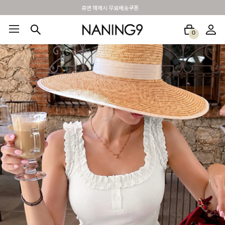
BEST 포토리뷰 - 매주 2명추첨 3만원쿠폰
0
BEST100🤍
NEW5%
베스트재진행
썸머여행룩
아울렛
하객&모임룩