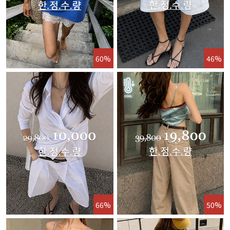
60%
46%
66%
50%