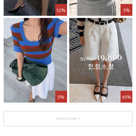
52%
5%
5%
45%
VIEW MORE +