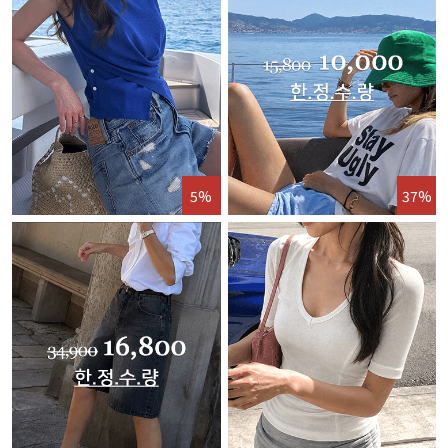
5%
37%