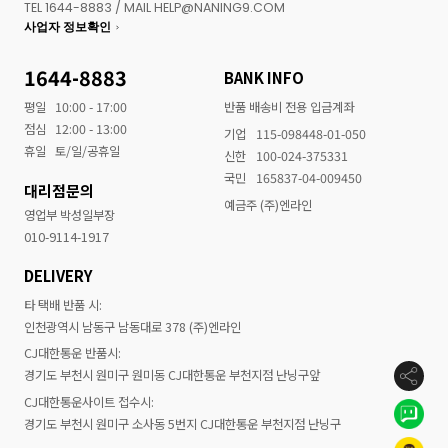
TEL 1644-8883 / MAIL HELP@NANING9.COM
사업자 정보확인
1644-8883
BANK INFO
평일
10:00 - 17:00
반품 배송비 전용 입금계좌
점심
12:00 - 13:00
기업
115-098448-01-050
휴일
토/일/공휴일
신한
100-024-375331
국민
165837-04-009450
대리점문의
예금주 (주)엔라인
영업부 박성일부장
010-9114-1917
DELIVERY
타 택배 반품 시:
인천광역시 남동구 남동대로 378 (주)엔라인
CJ대한통운 반품시:
경기도 부천시 원미구 원미동 CJ대한통운 부천지점 난닝구앞
CJ대한통운사이트 접수시:
경기도 부천시 원미구 소사동 5번지 CJ대한통운 부천지점 난닝구