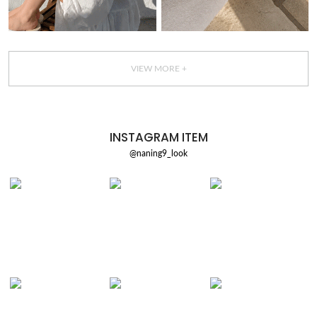
VIEW MORE +
INSTAGRAM ITEM
@naning9_look