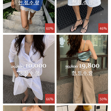
60%
46%
66%
50%