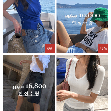
5%
37%