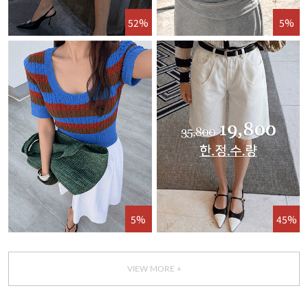
52%
5%
5%
45%
VIEW MORE +