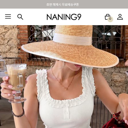
BEST 포토리뷰 - 매주 2명추첨 3만원쿠폰
0
BEST100🤍
NEW5%
베스트재진행
썸머여행룩
아울렛
하객&모임룩