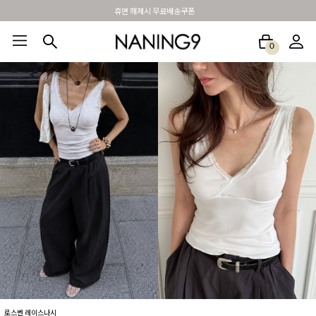
BEST 포토리뷰 - 매주 2명추첨 3만원쿠폰
0
BEST100🤍
NEW5%
베스트재진행
썸머여행룩
아울렛
하객&모임룩
로스벤 레이스나시