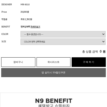
DESIGNER
HW-8010
Price
39,800원
적립금
최대 1,592원
BENEFIT
멤버쉽혜택
자세히보기
COLOR
SIZE
총 상품 금액
0
원
장바구니
위시리스트
구매하기
앱 설치시 5%할인쿠폰