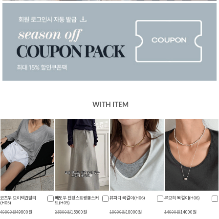
WITH ITEM
코츠무 브이넥긴팔티
메도우 밴딩스트링롱스커
뷰파디 목걸이(H06)
무브히 목걸이(H06)
(H05)
트(H05)
49800원
49800원
25800원
15800원
18000원
18000원
14000원
14000원