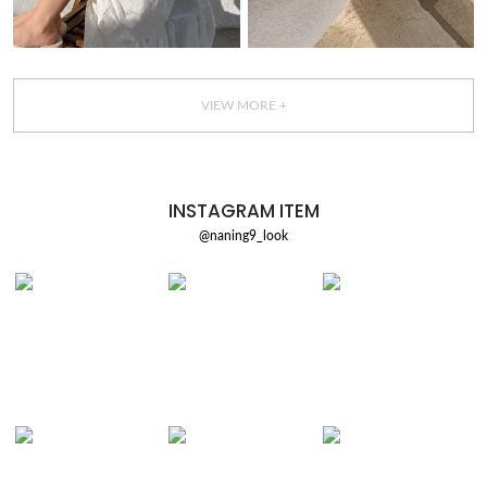
VIEW MORE +
INSTAGRAM ITEM
@naning9_look