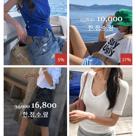
5%
37%