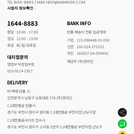
TEL 1644-8883 / MAIL HELP@NANING9.COM
사업자 정보확인
1644-8883
BANK INFO
평일
10:00 - 17:00
반품 배송비 전용 입금계좌
점심
12:00 - 13:00
기업
115-098448-01-050
휴일
토/일/공휴일
신한
100-024-375331
국민
165837-04-009450
대리점문의
예금주 (주)엔라인
영업부 박성일부장
010-9114-1917
DELIVERY
타 택배 반품 시:
인천광역시 남동구 남동대로 378 (주)엔라인
CJ대한통운 반품시:
경기도 부천시 원미구 원미동 CJ대한통운 부천지점 난닝구앞
CJ대한통운사이트 접수시:
경기도 부천시 원미구 소사동 5번지 CJ대한통운 부천지점 난닝구