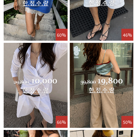
60%
46%
66%
50%