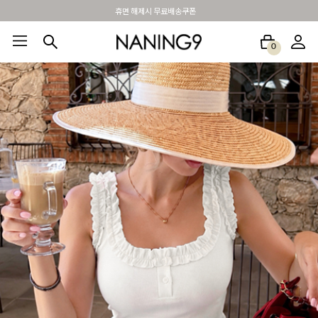
BEST 포토리뷰 - 매주 2명추첨 3만원쿠폰
0
BEST100🤍
NEW5%
베스트재진행
썸머여행룩
아울렛
하객&모임룩