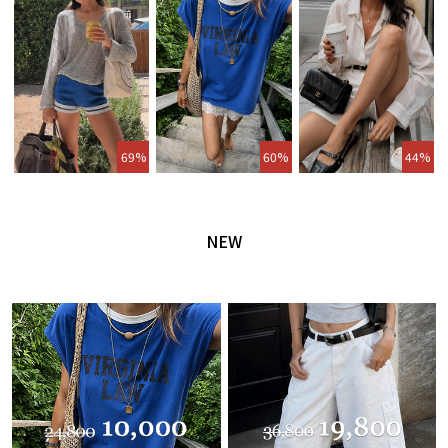
69%
60%
44%
NEW