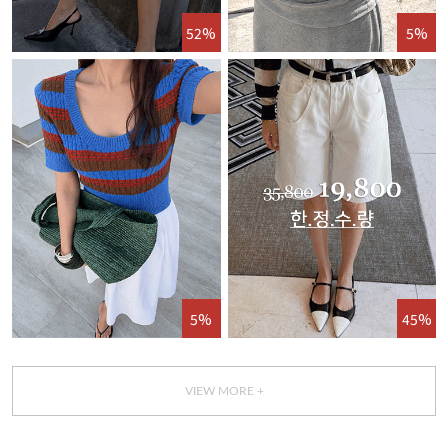
52%
5%
5%
45%
VIEW MORE +