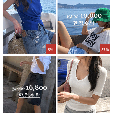
5%
37%