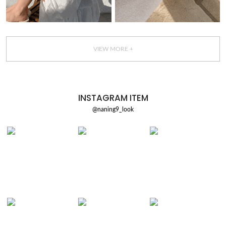
VIEW MORE +
INSTAGRAM ITEM
@naning9_look