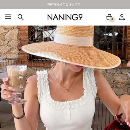
BEST 포토리뷰 - 매주 2명추첨 3만원쿠폰
0
BEST100🤍
NEW5%
베스트재진행
썸머여행룩
아울렛
하객&모임룩