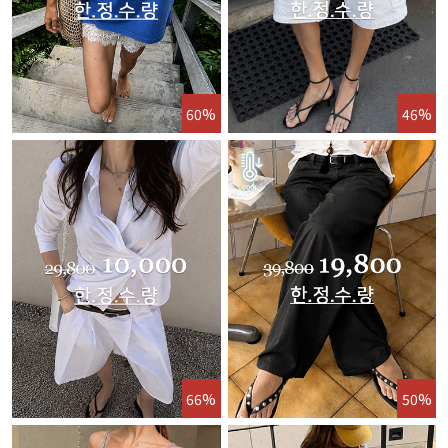
60%
46%
66%
50%