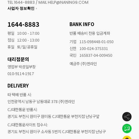
TEL 1644-8883 / MAIL HELP@NANING9.COM
사업자 정보확인
1644-8883
BANK INFO
평일
10:00 - 17:00
반품 배송비 전용 입금계좌
점심
12:00 - 13:00
기업
115-098448-01-050
휴일
토/일/공휴일
신한
100-024-375331
국민
165837-04-009450
대리점문의
예금주 (주)엔라인
영업부 박성일부장
010-9114-1917
DELIVERY
타 택배 반품 시:
인천광역시 남동구 남동대로 378 (주)엔라인
CJ대한통운 반품시:
경기도 부천시 원미구 원미동 CJ대한통운 부천지점 난닝구앞
CJ대한통운사이트 접수시:
경기도 부천시 원미구 소사동 5번지 CJ대한통운 부천지점 난닝구