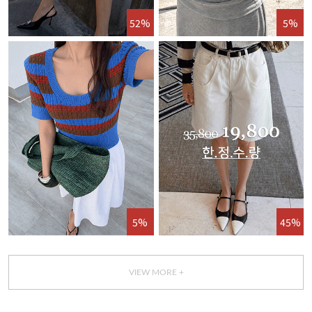
52%
5%
5%
45%
VIEW MORE +