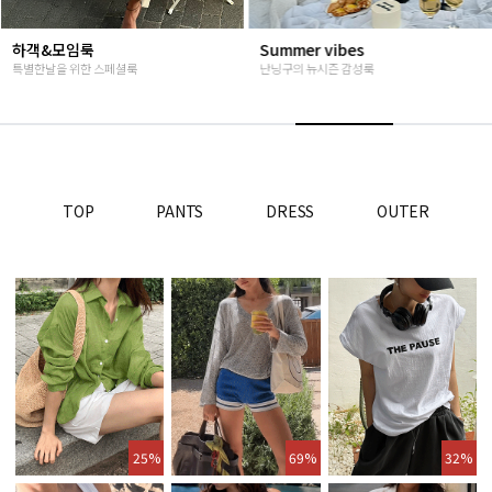
하객&모임룩
Summer vibes
특별한날을 위한 스페셜룩
난닝구의 뉴시즌 감성룩
TOP
PANTS
DRESS
OUTER
25%
69%
32%