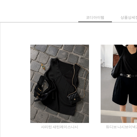
코디아이템
상품상세
샤리틴 새틴레이스나시
듀디브 나시브이넥