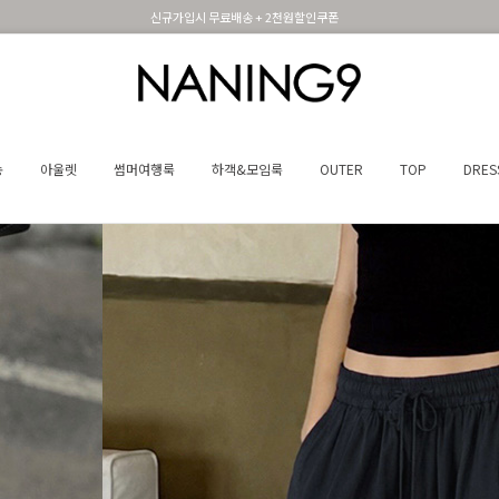
휴면 해제시 무료배송쿠폰
송
아울렛
썸머여행룩
하객&모임룩
OUTER
TOP
DRES