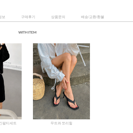
정보
구매후기
상품문의
배송/교환/환불
WITH ITEM
긴팔티세트
무트콰 쪼리힐