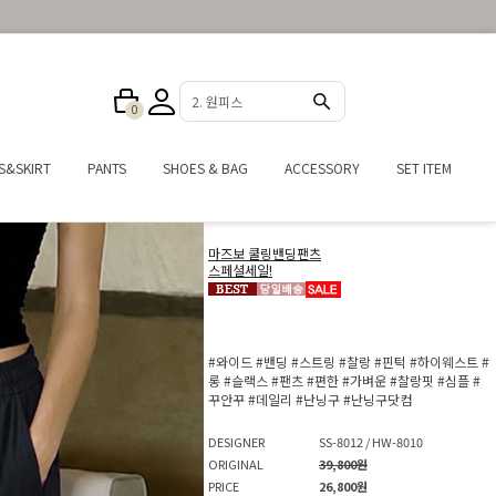
3. 반바지
0
S&SKIRT
PANTS
SHOES & BAG
ACCESSORY
SET ITEM
마즈보 쿨링밴딩팬츠
스페셜세일!
#와이드
#밴딩
#스트링
#찰랑
#핀턱
#하이웨스트
#
롱
#슬랙스
#팬츠
#편한
#가벼운
#찰랑핏
#심플
#
꾸안꾸
#데일리
#난닝구
#난닝구닷컴
DESIGNER
SS-8012 / HW-8010
ORIGINAL
39,800원
PRICE
26,800원