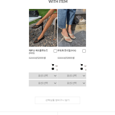
WITH ITEM
제루브 메쉬플랫슈즈
무트콰 쪼리힐(H06)
(H05)
52000원
52000원
53800원
53800원
53
12
0
0
선택상품 장바구니 담기