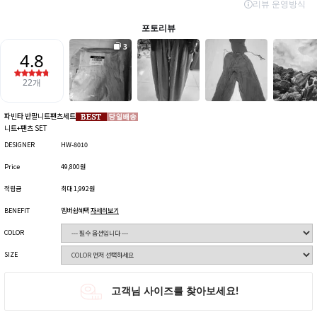
파빈타 반팔니트팬츠세트
니트+팬츠 SET
DESIGNER
HW-8010
Price
49,800원
적립금
최대 1,992원
BENEFIT
멤버쉽혜택
자세히보기
COLOR
SIZE