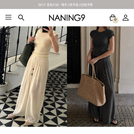
신규가입시 무료배송 + 2천원할인쿠폰
0
BEST100🤍
NEW5%
베스트재진행
썸머여행룩
아울렛
하객&모임룩