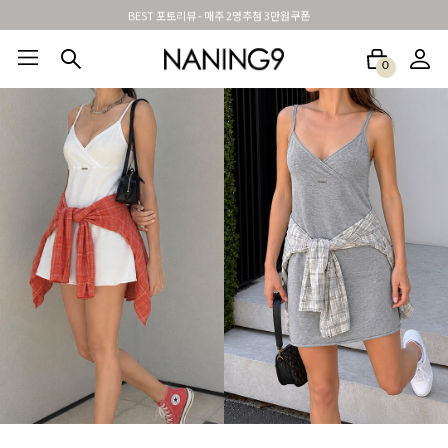
BEST 포토리뷰 - 매주 2명추첨 3만원쿠폰
0
BEST100🤍
NEW5%
베스트재진행
썸머여행룩
아울렛
하객&모임룩