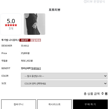
투가벨 나시원피스
DESIGNER
SS-8012
Price
35,800원
적립금
최대 1,432원
BENEFIT
멤버쉽혜택
자세히보기
COLOR
SIZE
총 상품 금액
0
원
장바구니
위시리스트
구매하기