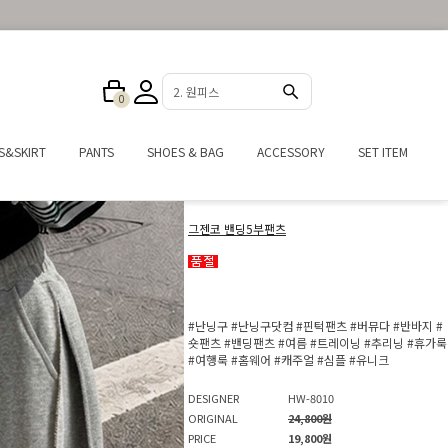
3. 반바지
0
S&SKIRT
PANTS
SHOES & BAG
ACCESSORY
SET ITEM
그젠코 밴딩5부팬츠
#난닝구
#난닝구닷컴
#핀턱팬츠
#버뮤다
#반바지
#
숏팬츠
#밴딩팬츠
#여름
#트레이닝
#추리닝
#휴가룩
#여행룩
#홈웨어
#캐주얼
#심플
#유니크
DESIGNER
HW-8010
ORIGINAL
24,800원
PRICE
19,800원