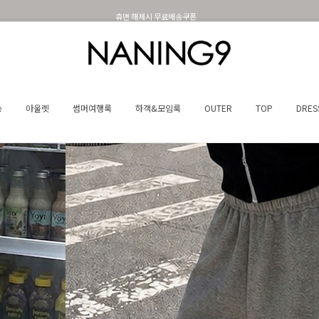
휴면 해제시 무료배송쿠폰
송
아울렛
썸머여행룩
하객&모임룩
OUTER
TOP
DRES