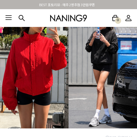
신규가입시 무료배송 + 2천원할인쿠폰
0
BEST100🤍
NEW5%
베스트재진행
썸머여행룩
아울렛
하객&모임룩