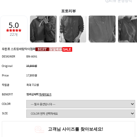
우돈프 스트링바람막이점퍼
DESIGNER
BN-8091
Original
19,800원
Price
17,800원
적립금
최대 712원
BENEFIT
멤버쉽혜택
자세히보기
COLOR
SIZE