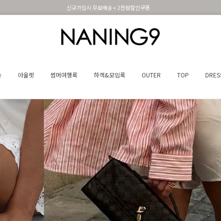
휴면 해제시 무료배송쿠폰
송
아울렛
썸머여행룩
하객&모임룩
OUTER
TOP
DRES