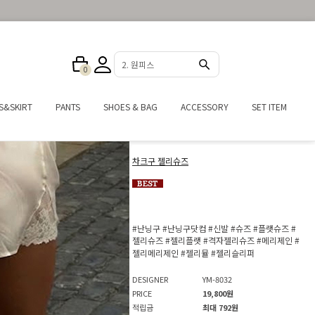
3. 반바지
0
S&SKIRT
PANTS
SHOES & BAG
ACCESSORY
SET ITEM
차크구 젤리슈즈
#난닝구
#난닝구닷컴
#신발
#슈즈
#플랫슈즈
#
젤리슈즈
#젤리플랫
#격자젤리슈즈
#메리제인
#
젤리메리제인
#젤리뮬
#젤리슬리퍼
DESIGNER
YM-8032
PRICE
19,800원
적립금
최대 792원