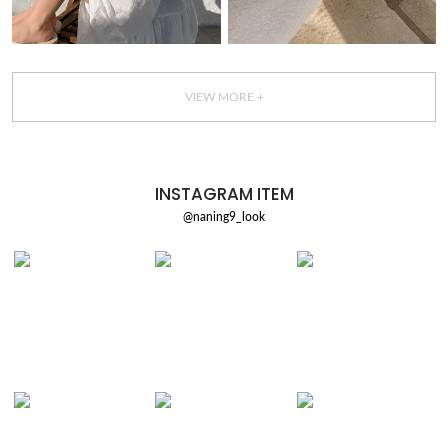
VIEW MORE +
INSTAGRAM ITEM
@naning9_look