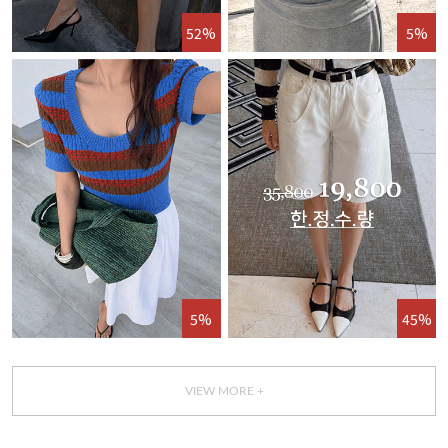
52%
5%
5%
45%
VIEW MORE +