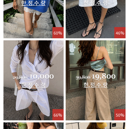
60%
46%
66%
50%