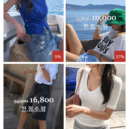
5%
37%