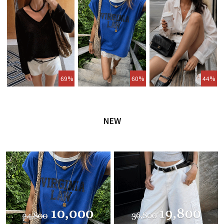
69%
60%
44%
NEW