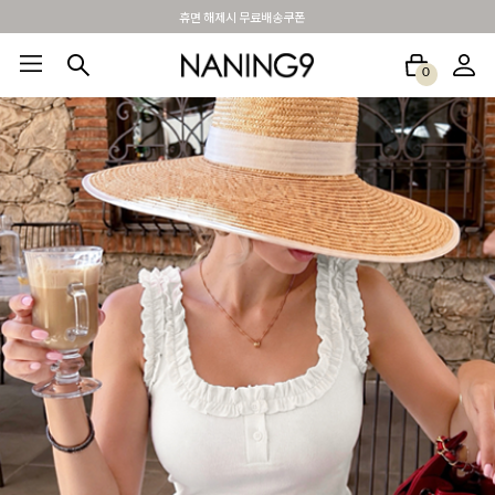
BEST 포토리뷰 - 매주 2명추첨 3만원쿠폰
0
BEST100🤍
NEW5%
베스트재진행
썸머여행룩
아울렛
하객&모임룩