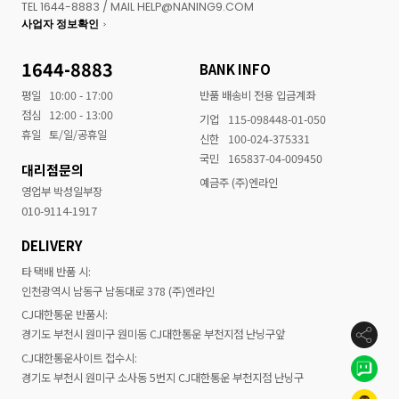
TEL 1644-8883 / MAIL HELP@NANING9.COM
사업자 정보확인
1644-8883
BANK INFO
평일
10:00 - 17:00
반품 배송비 전용 입금계좌
점심
12:00 - 13:00
기업
115-098448-01-050
휴일
토/일/공휴일
신한
100-024-375331
국민
165837-04-009450
대리점문의
예금주 (주)엔라인
영업부 박성일부장
010-9114-1917
DELIVERY
타 택배 반품 시:
인천광역시 남동구 남동대로 378 (주)엔라인
CJ대한통운 반품시:
경기도 부천시 원미구 원미동 CJ대한통운 부천지점 난닝구앞
CJ대한통운사이트 접수시:
경기도 부천시 원미구 소사동 5번지 CJ대한통운 부천지점 난닝구