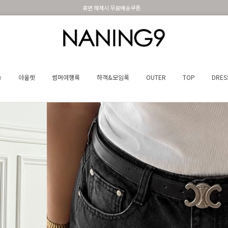
휴면 해제시 무료배송쿠폰
송
아울렛
썸머여행룩
하객&모임룩
OUTER
TOP
DRES