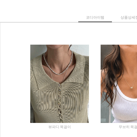
코디아이템
상품상세
뷰파디 목걸이
무브히 목