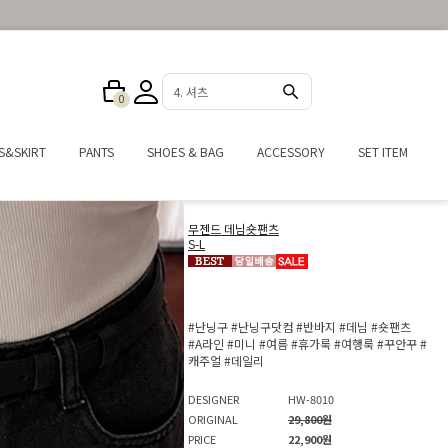
5. 가디건
0
S&SKIRT
PANTS
SHOES & BAG
ACCESSORY
SET ITEM
무젠드 데님숏팬츠
S-L
#난닝구
#난닝구닷컴
#반바지
#데님
#숏팬츠
#A라인
#미니
#여름
#휴가룩
#여행룩
#꾸안꾸
#
캐주얼
#데일리
DESIGNER
HW-8010
ORIGINAL
29,800원
PRICE
22,900원