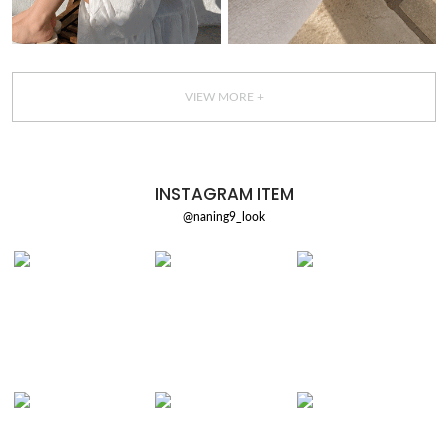
VIEW MORE +
INSTAGRAM ITEM
@naning9_look