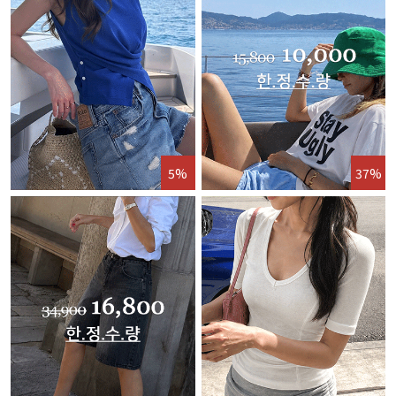
5%
37%