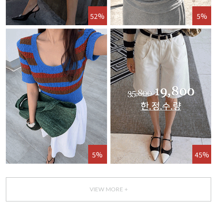
52%
5%
5%
45%
VIEW MORE +