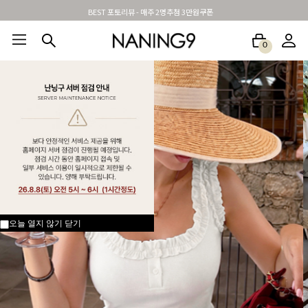
BEST 포토리뷰 - 매주 2명추첨 3만원쿠폰
0
BEST100🤍
NEW5%
베스트재진행
썸머여행룩
아울렛
하객&모임룩
오늘 열지 않기
닫기