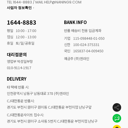
TEL 1644-8883 / MAIL HELP@NANING9.COM
사업자 정보확인
1644-8883
BANK INFO
평일
10:00 - 17:00
반품 배송비 전용 입금계좌
점심
12:00 - 13:00
기업
115-098448-01-050
휴일
토/일/공휴일
신한
100-024-375331
국민
165837-04-009450
대리점문의
예금주 (주)엔라인
영업부 박성일부장
010-9114-1917
DELIVERY
타 택배 반품 시:
인천광역시 남동구 남동대로 378 (주)엔라인
CJ대한통운 반품시:
경기도 부천시 원미구 원미동 CJ대한통운 부천지점 난닝구앞
CJ대한통운사이트 접수시:
경기도 부천시 원미구 소사동 5번지 CJ대한통운 부천지점 난닝구