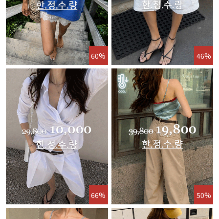
60%
46%
66%
50%