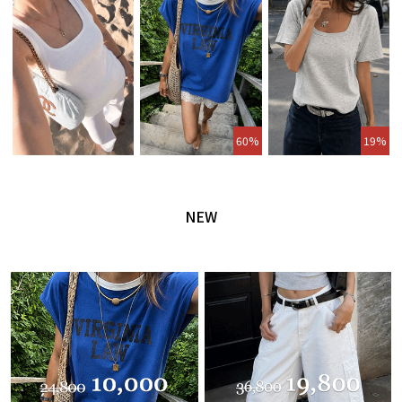
60%
19%
NEW