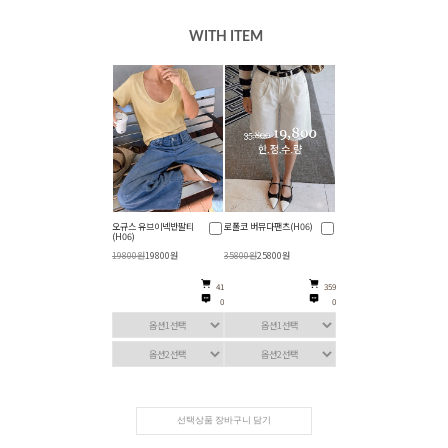
WITH ITEM
오규스 유브이넥반팔티
로폴코 버뮤다팬츠(H06)
(H06)
19800원
19800원
35800원
25800원
41
359
0
0
선택상품 장바구니 담기