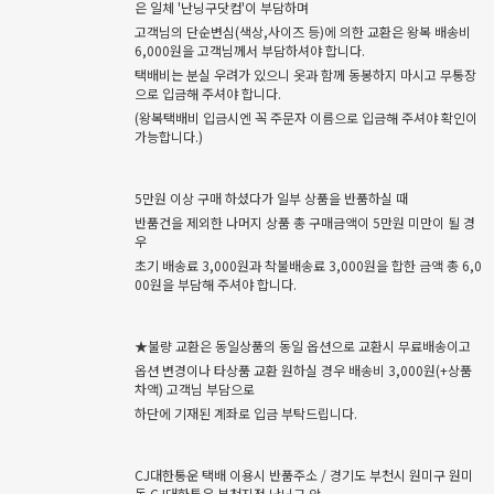
은 일체 '난닝구닷컴'이 부담하며
고객님의 단순변심(색상,사이즈 등)에 의한 교환은 왕복 배송비
6,000원을 고객님께서 부담하셔야 합니다.
택배비는 분실 우려가 있으니 옷과 함께 동봉하지 마시고 무통장
으로 입금해 주셔야 합니다.
(왕복택배비 입금시엔 꼭 주문자 이름으로 입금해 주셔야 확인이
가능합니다.)
5만원 이상 구매 하셨다가 일부 상품을 반품하실 때
반품건을 제외한 나머지 상품 총 구매금액이 5만원 미만이 될 경
우
초기 배송료 3,000원과 착불배송료 3,000원을 합한 금액 총 6,0
00원을 부담해 주셔야 합니다.
★불량 교환은 동일상품의 동일 옵션으로 교환시 무료배송이고
옵션 변경이나 타상품 교환 원하실 경우 배송비 3,000원(+상품
차액) 고객님 부담으로
하단에 기재된 계좌로 입금 부탁드립니다.
CJ대한통운 택배 이용시 반품주소 / 경기도 부천시 원미구 원미
동 CJ대한통운 부천지점 난닝구 앞