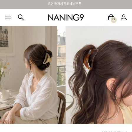
BEST 포토리뷰 - 매주 2명추첨 3만원쿠폰
0
BEST100🤍
NEW5%
베스트재진행
썸머여행룩
아울렛
하객&모임룩