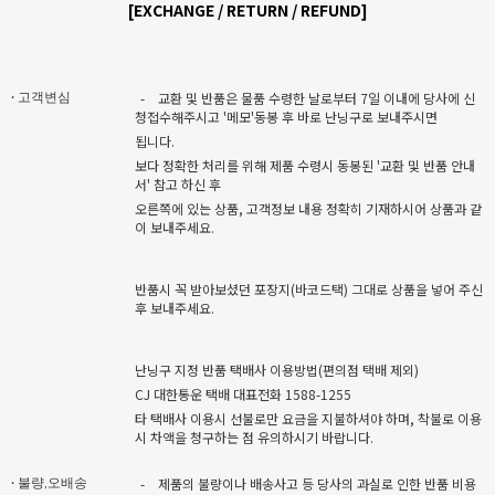
[EXCHANGE / RETURN / REFUND]
-
교환 및 반품은 물품 수령한 날로부터 7일 이내에 당사에 신
· 고객변심
청접수해주시고 '메모'동봉 후 바로 난닝구로 보내주시면
됩니다.
보다 정확한 처리를 위해 제품 수령시 동봉된 '교환 및 반품 안내
서' 참고 하신 후
오른쪽에 있는 상품, 고객정보 내용 정확히 기재하시어 상품과 같
이 보내주세요.
반품시 꼭 받아보셨던 포장지(바코드택) 그대로 상품을 넣어 주신
후 보내주세요.
난닝구 지정 반품 택배사 이용방법(편의점 택배 제외)
CJ 대한통운 택배 대표전화 1588-1255
타 택배사 이용시 선불로만 요금을 지불하셔야 하며, 착불로 이용
시 차액을 청구하는 점 유의하시기 바랍니다.
-
제품의 불량이나 배송사고 등 당사의 과실로 인한 반품 비용
· 불량,오배송