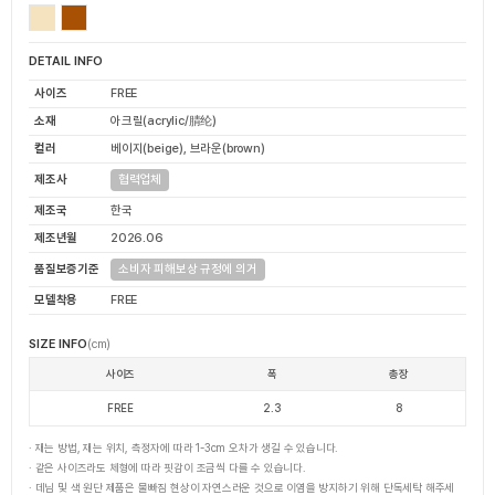
DETAIL INFO
사이즈
FREE
소재
아크릴(acrylic/腈纶)
컬러
베이지(beige), 브라운(brown)
제조사
협력업체
제조국
한국
제조년월
2026.06
품질보증기준
소비자 피해보상 규정에 의거
모델착용
FREE
SIZE INFO
(cm)
사이즈
폭
총장
FREE
2.3
8
· 재는 방법, 재는 위치, 측정자에 따라 1-3cm 오차가 생길 수 있습니다.
· 같은 사이즈라도 체형에 따라 핏감이 조금씩 다를 수 있습니다.
· 데님 및 색 원단 제품은 물빠짐 현상이 자연스러운 것으로 이염을 방지하기 위해 단독세탁 해주세