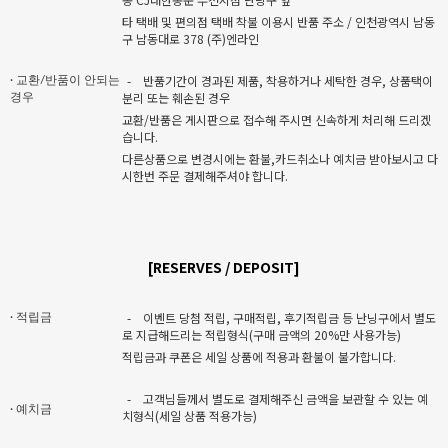
타 택배 및 편의점 택배 착불 이용시 반품 주소 / 인천광역시 남동
구 남동대로 378 (주)엔라인
-
반품기간이 경과된 제품, 착용하거나 세탁한 경우, 상품택이
· 교환/반품이 안되는
분리 또는 훼손된 경우
경우
교환/반품은 게시판으로 접수해 주시면 신속하게 처리해 드리겠
습니다.
다른상품으로 변경시에는 환불,카드취소나 예치금 받아보시고 다
시한번 주문 결제해주셔야 합니다.
[RESERVES / DEPOSIT]
-
이벤트 당첨 적립, 구매적립, 후기적립금 등 난닝구에서 별도
· 적립금
로 지급해드리는 적립형식(구매 금액의 20%만 사용가능)
적립금과 쿠폰은 세일 상품에 적용과 환불이 불가합니다.
-
고객님들께서 별도로 결제해주신 금액을 보관할 수 있는 예
· 예치금
치형식(세일 상품 적용가능)