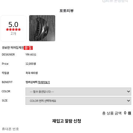
큐보란 헤어집게핀
DESIGNER
YM-8032
Price
12,000원
적립금
최대 480원
BENEFIT
멤버쉽혜택
자세히보기
COLOR
SIZE
총 상품 금액
0
원
재입고 알람 신청
휴대폰 번호