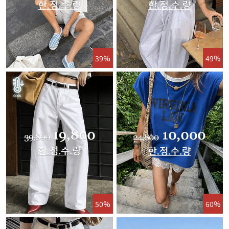
39%
49%
50%
60%