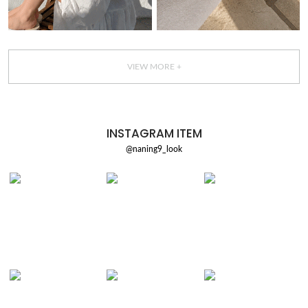
VIEW MORE +
INSTAGRAM ITEM
@naning9_look