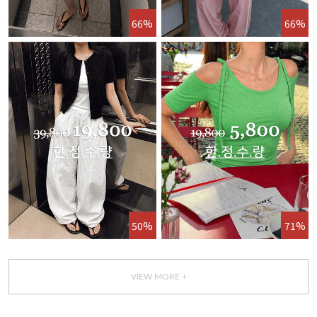
66%
66%
50%
71%
VIEW MORE +