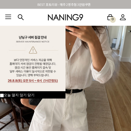
신규가입시 무료배송 + 2천원할인쿠폰
0
BEST100🤍
NEW5%
베스트재진행
썸머여행룩
아울렛
하객&모임룩
오늘 열지 않기
닫기