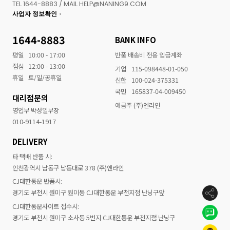
TEL 1644-8883 / MAIL HELP@NANING9.COM
사업자 정보확인
1644-8883
BANK INFO
평일
10:00 - 17:00
반품 배송비 전용 입금계좌
점심
12:00 - 13:00
기업
115-098448-01-050
휴일
토/일/공휴일
신한
100-024-375331
국민
165837-04-009450
대리점문의
예금주 (주)엔라인
영업부 박성일부장
010-9114-1917
DELIVERY
타 택배 반품 시:
인천광역시 남동구 남동대로 378 (주)엔라인
CJ대한통운 반품시:
경기도 부천시 원미구 원미동 CJ대한통운 부천지점 난닝구앞
CJ대한통운사이트 접수시:
경기도 부천시 원미구 소사동 5번지 CJ대한통운 부천지점 난닝구