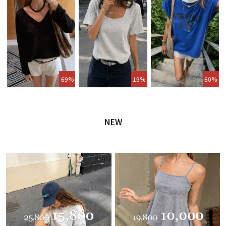
69%
19%
60%
NEW