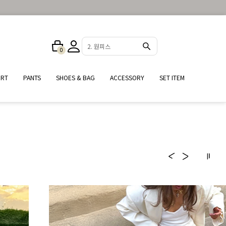
3. 반바지
0
25%
IRT
PANTS
SHOES & BAG
ACCESSORY
SET ITEM
여름철 필수 데일리 셔츠
#자외선차단 #냉방병예방