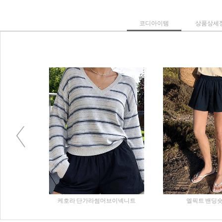
코디아이템
상품상세
Previous
팬츠
케호라 단가라썸머브이넥니트
엘픽트 밴딩