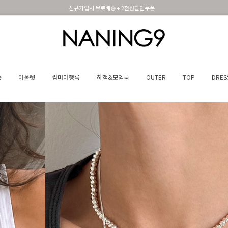
신규가입시 무료배송 + 2천원할인쿠폰
송
아울렛
썸머여행룩
하객&모임룩
OUTER
TOP
DRES