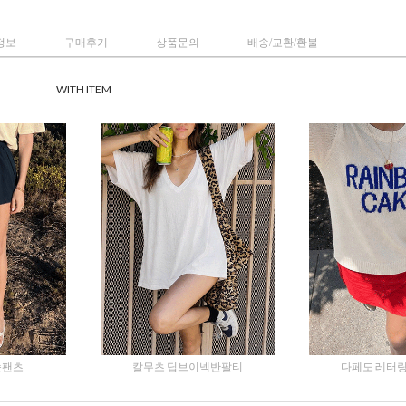
정보
구매후기
상품문의
배송/교환/환불
WITH ITEM
숏팬츠
칼무츠 딥브이넥반팔티
다페도 레터