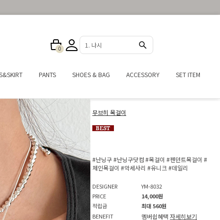
2. 원피스
0
S&SKIRT
PANTS
SHOES & BAG
ACCESSORY
SET ITEM
무브히 목걸이
#난닝구
#난닝구닷컴
#목걸이
#펜던트목걸이
#
체인목걸이
#악세사리
#유니크
#데일리
DESIGNER
YM-8032
PRICE
14,000원
적립금
최대 560원
BENEFIT
멤버쉽혜택
자세히보기