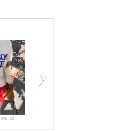
Next
링반팔니트
메카비 보트넥단가라긴팔티
슈빈토 