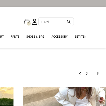
2. 원피스
0
2
IRT
PANTS
SHOES & BAG
ACCESSORY
SET ITEM
여
#자