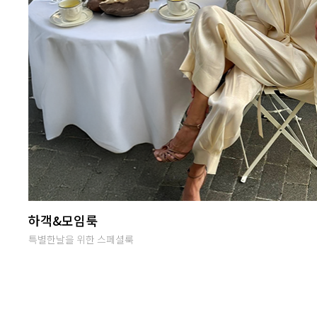
난닝구 라이브방송
단골맺고 득템하세요