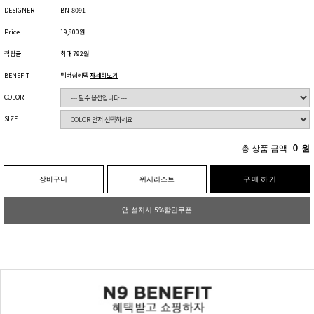
DESIGNER
BN-8091
Price
19,800원
적립금
최대 792원
BENEFIT
멤버쉽혜택
자세히보기
COLOR
SIZE
총 상품 금액
0
원
장바구니
위시리스트
구매하기
앱 설치시 5%할인쿠폰