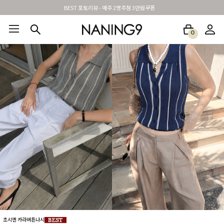
신규가입시 무료배송 + 2천원할인쿠폰
0
BEST100🤍
NEW5%
베스트재진행
썸머여행룩
아울렛
하객&모임룩
초시엔 카라버튼나시